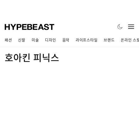
패션
신발
미술
디자인
음악
라이프스타일
브랜드
온라인 스
호아킨 피닉스