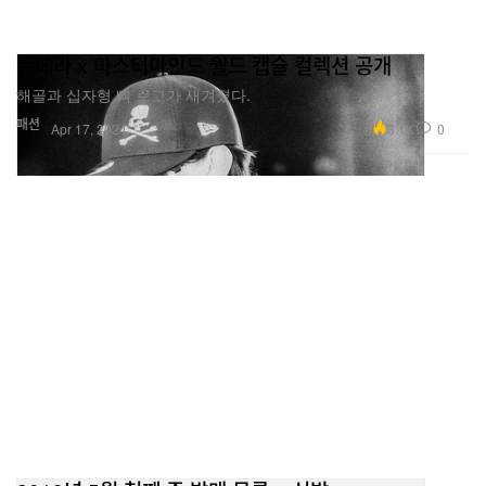
뉴에라 x 마스터마인드 월드 캡슐 컬렉션 공개
해골과 십자형 뼈 로고가 새겨졌다.
패션
3.1K
0
Apr 17, 2024