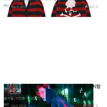
패션
63
0
Nov 8, 2018
마스터마인드 월드 x 노스페이스 협업 컬렉션, '도시탐
험'
올겨울, 이만한 게 없겠다.
패션
182
0
Oct 2, 2018