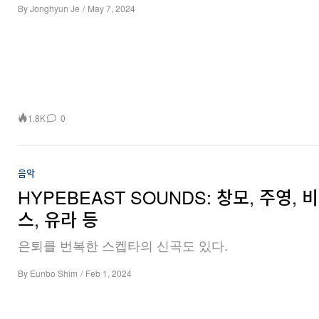
By
Jonghyun Je
/
May 7, 2024
1.8K
0
음악
HYPEBEAST SOUNDS: 창모, 주영, 
스, 유라 등
은퇴를 번복한 스켑타의 신곡도 있다.
By
Eunbo Shim
/
Feb 1, 2024