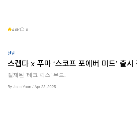
4.6K
0
신발
스켑타 x 푸마 ‘스코프 포에버 미드’ 출시
절제된 ‘테크 럭스’ 무드.
By
Jisoo Yoon
/
Apr 23, 2025