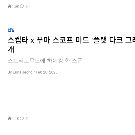
1.9K
0
신발
스켑타 x 푸마 스코프 미드 ‘플랫 다크 그
개
스트리트무드에 하이킹 한 스푼.
By
Euna Jeong
/
Feb 26, 2025
1.1K
0