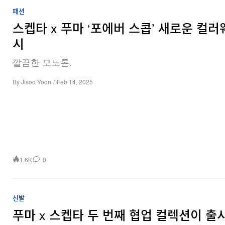
패션
스켑타 x 푸마 ‘포에버 스콥’ 새로운 컬러
시
깔끔한 모노톤.
By
Jisoo Yoon
/
Feb 14, 2025
1.6K
0
신발
푸마 x 스켑타 두 번째 협업 컬렉션이 출