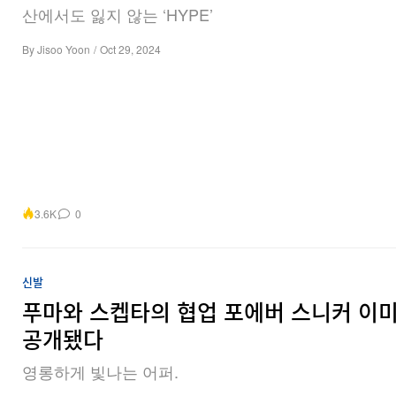
산에서도 잃지 않는 ‘HYPE’
By
Jisoo Yoon
/
Oct 29, 2024
3.6K
0
신발
푸마와 스켑타의 협업 포에버 스니커 이
공개됐다
영롱하게 빛나는 어퍼.