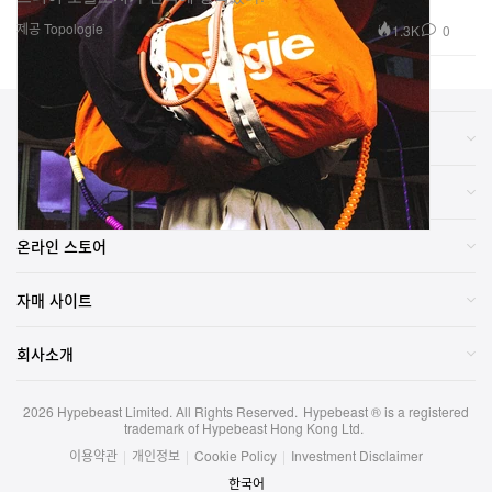
제공 Topologie
1.3K
0
카테고리
브랜드
온라인 스토어
자매 사이트
회사소개
2026
Hypebeast Limited
. All Rights Reserved.
Hypebeast ® is a registered
trademark of Hypebeast Hong Kong Ltd.
이용약관
|
개인정보
|
Cookie Policy
|
Investment Disclaimer
한국어