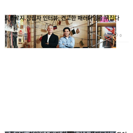
토폴로지 창립자 인터뷰: 견고한 패러다임을 뒤집다
가방과 스트랩을 분리하다.
제공 Topologie
570
0