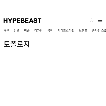
패션
신발
미술
디자인
음악
라이프스타일
브랜드
온라인 스
토폴로지