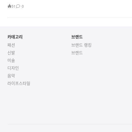
51
0
카테고리
브랜드
패션
브랜드 랭킹
신발
브랜드
미술
디자인
음악
라이프스타일