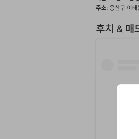
: 용산구 이태
주소
후치 & 매