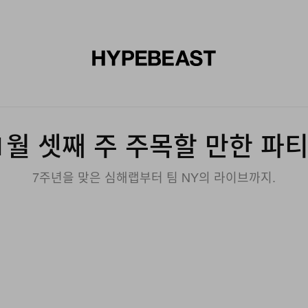
신발
미술
디자인
음악
라이프스타일
브랜드
온라
1월 셋째 주 주목할 만한 파티
7주년을 맞은 심해랩부터 팀 NY의 라이브까지.