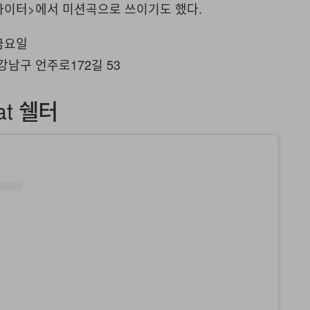
 파이터>에서 미션곡으로 쓰이기도 했다.
 금요일
강남구 언주로172길 53
at 쉘터