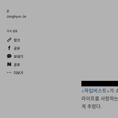
글
Jonghyun Je
기사 공유
링크
공유
보내기
공유
더보기
<
하입비스트
>가
라이프를 사랑하는
게 추렸다.