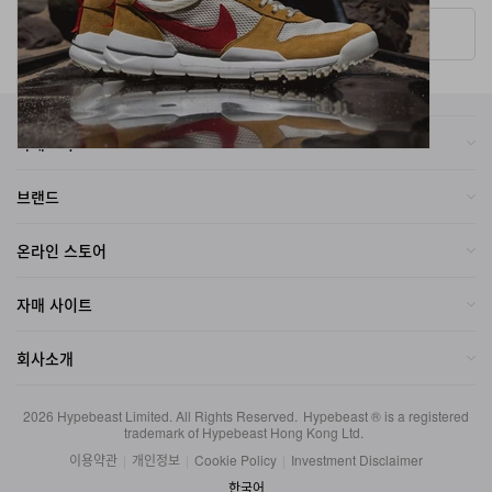
More ▾
카테고리
브랜드
온라인 스토어
자매 사이트
회사소개
2026
Hypebeast Limited
. All Rights Reserved.
Hypebeast ® is a registered
trademark of Hypebeast Hong Kong Ltd.
이용약관
|
개인정보
|
Cookie Policy
|
Investment Disclaimer
한국어