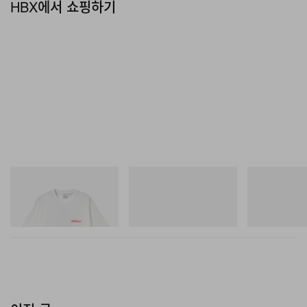
HBX에서 쇼핑하기
그라미치
아디다스 오리지널스
Merrell 1TRL
Joker Tee
SAMBA OG
Merrell 1TRL X
Mini Hydro Nex
쇼핑하기
쇼핑하기
쇼핑하기
이전 글