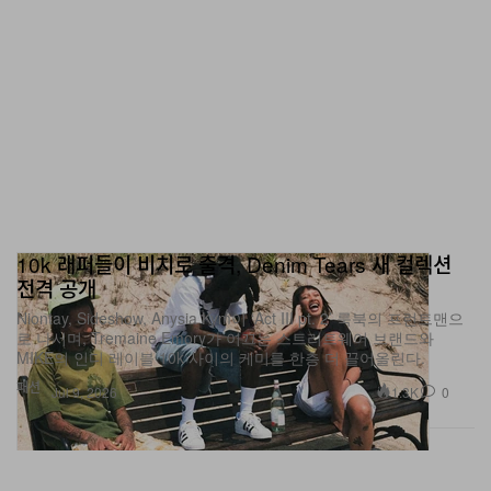
10k 래퍼들이 비치로 출격, Denim Tears 새 컬렉션
전격 공개
Niontay, Sideshow, Anysia Kym이 ‘Act III pt. 2’ 룩북의 프런트맨으
로 나서며, Tremaine Emory가 이끄는 스트리트웨어 브랜드와
MIKE의 인디 레이블 10k 사이의 케미를 한층 더 끌어올린다.
패션
1.3K
0
Jul 9, 2026