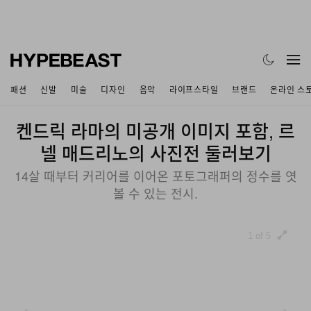
패션
신발
미술
디자인
음악
라이프스타일
브랜드
온라인 스
켄드릭 라마의 미공개 이미지 포함, 르
넬 매드리노의 사진전 둘러보기
14살 때부터 커리어를 이어온 포토그래퍼의 정수를 엿
볼 수 있는 전시.
1 of 5