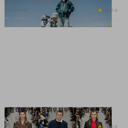
제공 Creas F&C
3.4K
0
윌렘 데포가 등장한 미우 미우 SS25 컬렉션 공개
민니, 힐러리 스왱크까지.
패션
4.1K
0
Oct 2, 2024