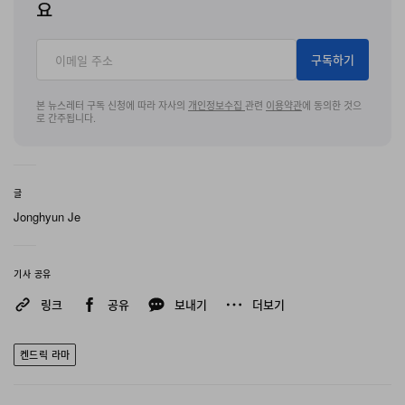
요
구독하기
본 뉴스레터 구독 신청에 따라 자사의
개인정보수집
관련
이용약관
에 동의한 것으
로 간주됩니다.
글
Jonghyun Je
기사 공유
링크
공유
보내기
더보기
켄드릭 라마