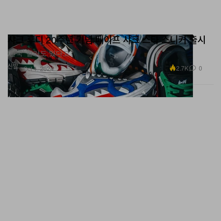
샤크 후디 20주년 기념 베이프 샤크 스타 스니커 출시
‘한국’ 컬러도 있다고?
신발
2.7K
0
Oct 4, 2024