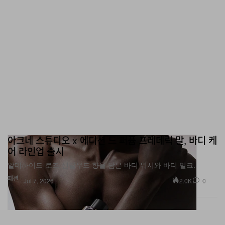
아크네 스튜디오 x 에디션 드 퍼퓸 프레데릭 말, 바디 케
어 라인업 출시
알데하이드-로즈-샌달우드 향을 담은 바디 워시와 바디 밀크.
패션
2.0K
0
Jul 7, 2026