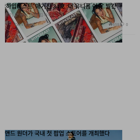
페기 구부터 준태 킴까지.
패션
659
0
Oct 4, 2024
앤드 원더가 국내 첫 팝업 스토어를 개최했다
‘하입비스트’가 꾸준히 소개했던 그 브랜드.