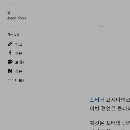
글
Jisoo Yoon
기사 공유
링크
공유
보내기
공유
더보기
Porter
포터
가 요시다앤코
이번 협업은 클래식
재킷은 포터의 탱커