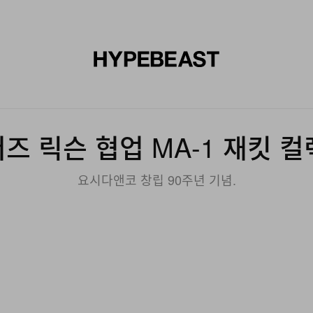
신발
미술
디자인
음악
라이프스타일
브랜드
온라
버즈 릭슨 협업 MA-1 재킷 
요시다앤코 창립 90주년 기념.