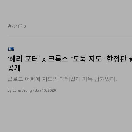
794
0
신발
‘해리 포터’ x 크록스 “도둑 지도” 한정판
공개
클로그 어퍼에 지도의 디테일이 가득 담겨있다.
By
Euna Jeong
/
Jun 10, 2026
3.1K
0