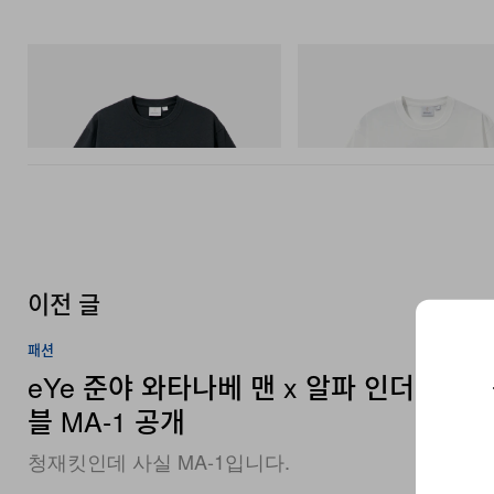
그라미치
그라미치
Flame Tee
Vase Tee
쇼핑하기
쇼핑하기
이전 글
패션
eYe 준야 와타나베 맨 x 알파 인더스트
블 MA-1 공개
청재킷인데 사실 MA-1입니다.
By
Euna Jeong
/
Apr 17, 2026