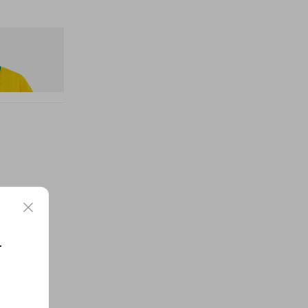
n Dead Disney
요