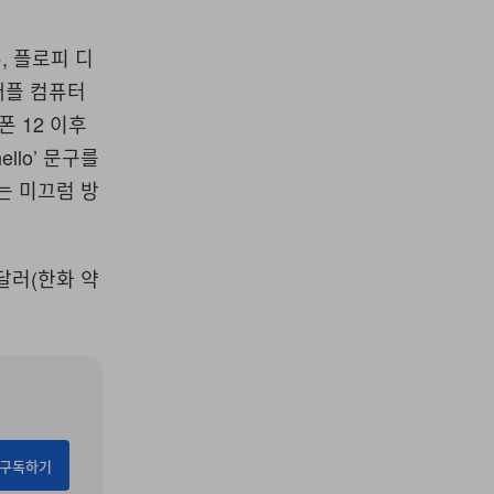
, 플로피 디
애플 컴퓨터
폰 12 이후
llo’ 문구를
는 미끄럼 방
9달러(한화 약
구독하기