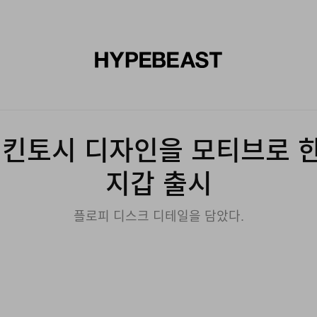
신발
미술
디자인
음악
라이프스타일
브랜드
온라
매킨토시 디자인을 모티브로 
지갑 출시
플로피 디스크 디테일을 담았다.