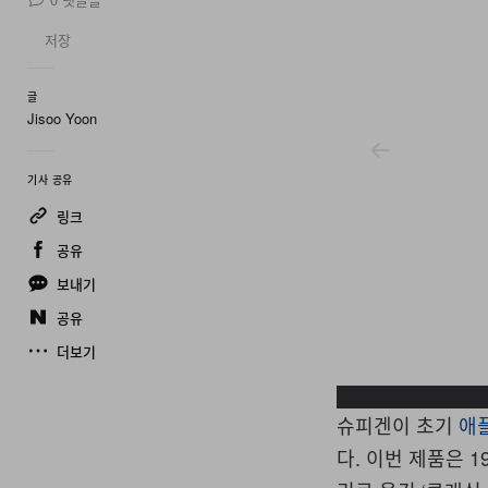
저장
글
Jisoo Yoon
기사 공유
링크
공유
보내기
공유
더보기
Spigen
슈피겐이 초기
애
다. 이번 제품은 