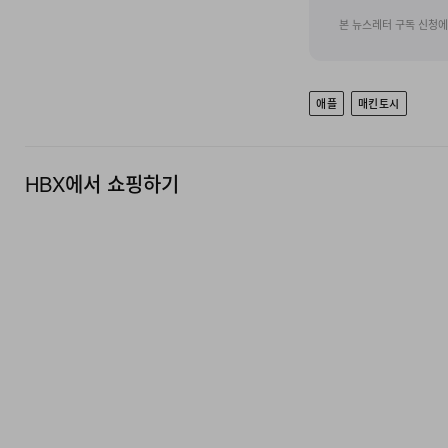
본 뉴스레터 구독 신청
애플
매킨토시
HBX에서 쇼핑하기