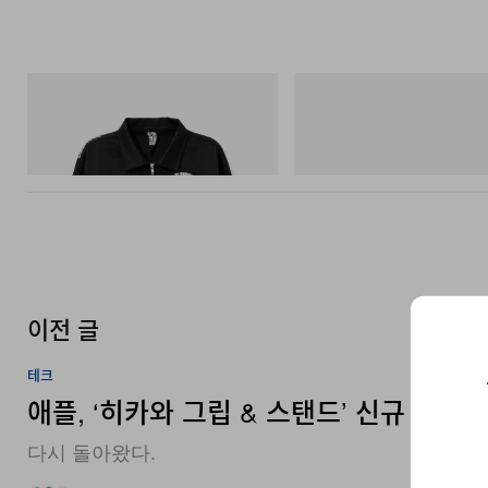
INITIAL
푸마
Billionaire Boys Club X Initial D Cotton
Speedcat Once-A-Year
Jacket
쇼핑하기
쇼핑하기
이전 글
테크
애플, ‘히카와 그립 & 스탠드’ 신규 컬러 
다시 돌아왔다.
4 출처들
/
May 21, 2026