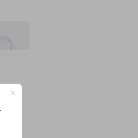
itial D Cotton T-
요