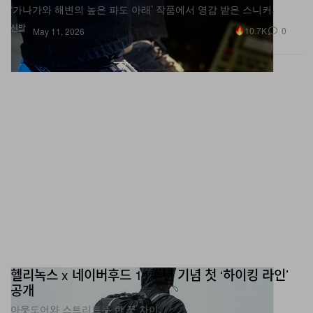
신발
10.7K
0
May 11, 2026
헬리녹스 x 네이버후드 11주년 기념 첫 ‘하이킹 라인’
공개
아웃도어와 스트리트는 한 끗 차이.
패션
1.1K
0
May 8, 2026