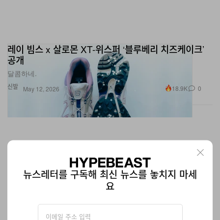
레이 빔스 x 살로몬 XT-위스퍼 ‘블루베리 치즈케이크’
공개
달콤하네.
신발
18.9K
0
May 12, 2026
뉴스레터를 구독해 최신 뉴스를 놓치지 마세
요