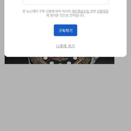
본 뉴스레터 구독 신청에 따라 자사의
개인정보수집
관련
이용약관
태그호이어 x 포뮬러 1 ‘인디 500 솔라그래프’ 한정판
에 동의한 것으로 간주됩니다.
출시
단 1,110피스.
구독하기
패션
6.5K
0
May 12, 2026
나중에 하기