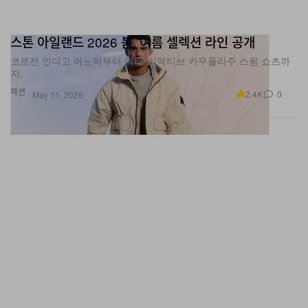
스톤 아일랜드 2026 봄, 여름 셀렉션 라인 공개
코로전 인디고 아노락부터 워터‑리액티브 카무플라주 스윔 쇼츠까
지.
패션
2.4K
0
May 11, 2026