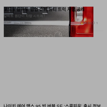
포드 x 칼하트 협업 슈퍼 듀티 트럭 차량 공개
칼하트 원단이 차량 시트에?
자동차
26.5K
1
May 11, 2026
나이키 에어 맥스 95 빅 버블 SE ‘스콜피온’ 출시 정보
에어 맥스 95 출시 30주년 기념.