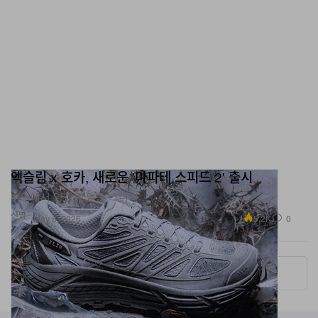
엑슬림 x 호카, 새로운 '마파테 스피드 2' 출시
자연에서 영감을 얻은 스니커.
신발
5.2K
0
May 8, 2026
More ▾