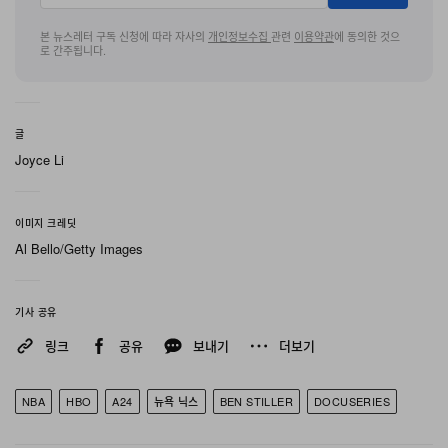
를 New York City로 다시 가져온 믿기 힘든 기록적 포스
트시즌 행보에 이르기까지 팀의 전 궤적을 따라갈 예정이
본 뉴스레터 구독 신청에 따라 자사의
개인정보수집
관련
이용약관
에 동의한 것으
로 간주됩니다.
라고 한다.
이 다큐멘터리는 리그 차원의 전례 없는 접근 권한과 단독
글
인터뷰, 지금까지 공개된 적 없는 영상들을 십분 활용해, 농
Joyce Li
구계에서 가장 열정적인 문화 중 하나를 결정판에 가깝게
보여줄 예정이다. Stiller는 Jalen Brunson과 Josh Hart
이미지 크레딧
가 진행하는
“Roommates”
팟캐스트에 게스트로 출연해
Al Bello/Getty Images
자신이 “분명히 ‘Knicks in 26’이라고 말했다”고 언급했다.
오랫동안 코트사이드 단골로 자리해 온 그는 플레이오프
기사 공유
기간 내내 휴대폰으로 비하인드 순간들을 이미 담아두었다
며 “당연히 폰으로 이것저것 찍고 있었다”고 밝혔다. 이어
링크
공유
보내기
더보기
“하지만 이 작품은 Knicks의 모든 시대를 아우를 것이고,
이 팀은 분명 오랫동안 이어져 온 무언가가 지금 하나로 응
NBA
HBO
A24
뉴욕 닉스
BEN STILLER
DOCUSERIES
축되는 지점에 서 있다. 정말 짜릿한 순간이다. 여러분 팀에