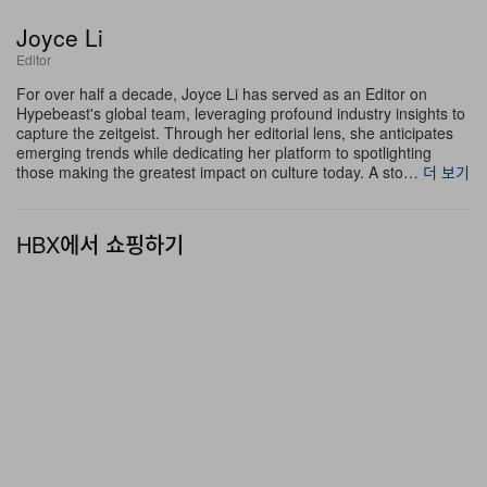
이렇게 폭넓게 접근할 수 있었다는 게 굉장한 행운이었다.
Joyce Li
아마 다음 시즌에도 촬영을 조금 더 이어갈 거고, 그때 여러
Editor
분께 인터뷰도 요청드릴 생각이다. 앞으로 1년여에 걸쳐 이
For over half a decade, Joyce Li has served as an Editor on
작업을 진행하게 될 것이다. 이 프로젝트를 성사시키길 오
Hypebeast's global team, leveraging profound industry insights to
capture the zeitgeist. Through her editorial lens, she anticipates
래전부터 꿈꿔 온 사람들이 정말 많다”고 덧붙였다. 본격적
emerging trends while dedicating her platform to spotlighting
인 제작과 촬영은 다가오는 NBA 시즌까지 이어질 예정이
those making the greatest impact on culture today. A sto…
더 보기
며, 크리에이티브 팀은 향후 1년에 걸쳐 이 방대한 스포츠
프로젝트를 완성해 나갈 계획이다.
HBX에서 쇼핑하기
A24가 공개한 공식 시놉시스에 따르면, 이번 파트 시리즈
형 다큐멘터리는 “’90년대부터 챔피언십을 마침내 New
York으로 되돌려놓은 믿기 힘든 기록적 행보에 이르기까지
프랜차이즈의 전 궤적을 추적”할 예정이며, “전례 없는
NBA 접근 권한, 지금까지 공개된 적 없는 영상, 그리고 농
구 역사상 가장 상징적인 이야기 가운데 하나를 결정적으
로 조망하는 시선”을 담게 된다.