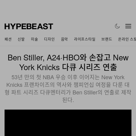
패션
신발
미술
디자인
음악
라이프스타일
브랜드
온라인 스
Ben Stiller, A24·HBO와 손잡고 New
York Knicks 다큐 시리즈 연출
53년 만의 첫 NBA 우승 이후 이어지는 New York
Knicks 프랜차이즈의 역사와 챔피언십 여정을 다룬 대
형 파트 시리즈 다큐멘터리가 Ben Stiller의 연출로 제작
된다.
?si=pD_D3Ty6Euy5DuEY