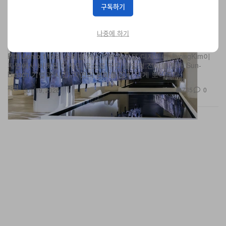
구독하기
JiyongKim, Pitti Uomo 110에서 선보인 Sun-
Bleach 대형 인스톨레이션으로 ‘시간의 흐름’을 탐구하
나중에 하기
다
Pitti Uomo 110의 스페셜 게스트로 초청된 디자이너 JiyongKim이
자연에서 비롯된 디자인 요소로 꾸민 몰입형 전시를 통해 Sun-
Bleach 기법과 시간, 자연의 변화를 깊이 있게 보여준다.
패션
735
0
Jun 19, 2026