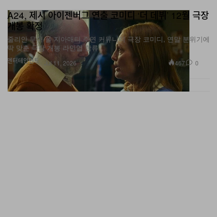
A24, 제시 아이젠버그 연출 코미디 ‘더 데뷔’ 12월 극장
개봉 확정
줄리안 무어·폴 지아매티 주연 커뮤니티 극장 코미디, 연말 분위기에
딱 맞춘 극장 개봉 라인업 합류
엔터테인먼트
467
0
Jul 11, 2026