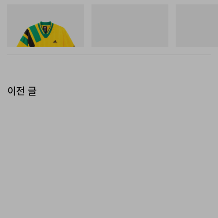
아디다스 오리지널스
아디다스 오리지널스
On
제목 미정인 New York Knicks 다큐 시리즈는 현재 제작
Adidas Originals X Brain
Handball Spezial Loafer
Cloudmonster 
Dead Disney Football Jersey
Shoes
중이며, HBO를 통한 스트리밍 및 방송 공개 일정은 추후
쇼핑하기
쇼핑하기
쇼핑하기
공식 발표될 예정이다.
Couldn’t be more excited to make this doc with
이전 글
@a24
and
@hbo
about the NY
KNICKS!!!!!!
#LETSGOKNICKS
pic.twitter.com/1hMzcShybU
— Ben Stiller (@BenStiller)
June 17, 2026