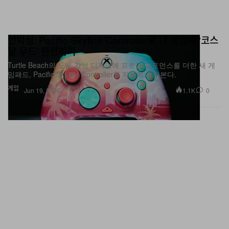
언박싱: Pacific Skyline Controller로 내 셋업에 ‘코스
탈 무드’ 완성하기
Turtle Beach의 노을 감성 디자인에 프로급 퍼포먼스를 더한 새 게
임패드, Pacific Skyline Controller를 자세히 살펴본다.
게임
1.1K
0
Jun 19, 2026