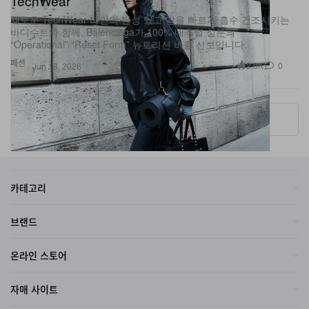
TechWear
새로운 TechWear 라인의 탄성 있고 땀을 빠르게 흡수·건조시키는
바디수트와 함께, Balenciaga가 100% 내추럴 성분의
“Operational”·“Reset Form” 뉴트리션 바를 선보입니다.
패션
2.0K
0
Jun 18, 2026
More ▾
카테고리
브랜드
온라인 스토어
자매 사이트