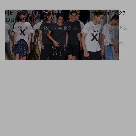
피티 우오모에서 공개된 DSM Kei Ninomiya SS27
‘OUR PUNK’ 컬렉션
이번 시즌 프레젠테이션에서는 협업 스니커즈와 의류 캡슐 컬렉션
을 대거 선보였다.
패션
1.4K
0
Jun 19, 2026