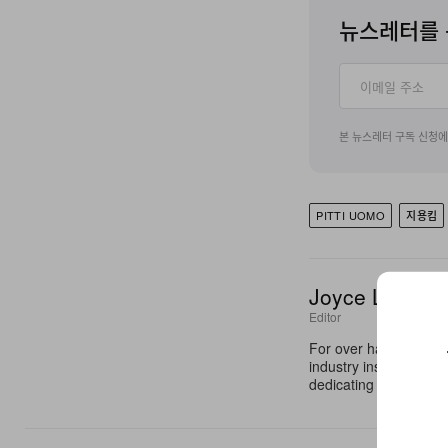
뉴스레터를 
본 뉴스레터 구독 신청
PITTI UOMO
지용킴
Joyce Li
Editor
For over half a decad
industry insights to c
dedicating her platfor