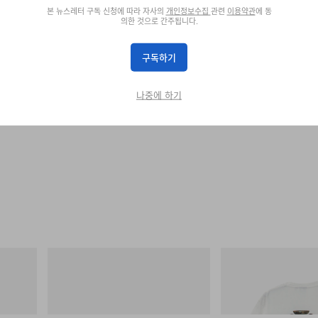
본 뉴스레터 구독 신청에 따라 자사의
개인정보수집
관련
이용약관
에 동
의한 것으로 간주됩니다.
구독하기
나중에 하기
아디다스 오리지널스
그라미치
Hydro
Handball Spezial Loafer Shoes
Vase Tee
쇼핑하기
쇼핑하기