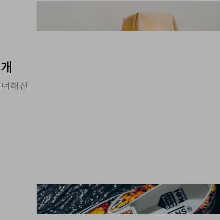
i
공개
 더해진