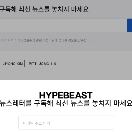
구독해 최신 뉴스를 놓치지 마세요
에 따라 자사의
개인정보수집
관련
이용약관
에 동의한 것으로 간주됩니다.
JIYONG KIM
PITTI UOMO 110
뉴스레터를 구독해 최신 뉴스를 놓치지 마세
e, Joyce Li has served as an Editor on Hypebeast's global team, lever
apture the zeitgeist. Through her editorial lens, she anticipates emergin
m to spotlighting those making the greatest impact on culture today. A 