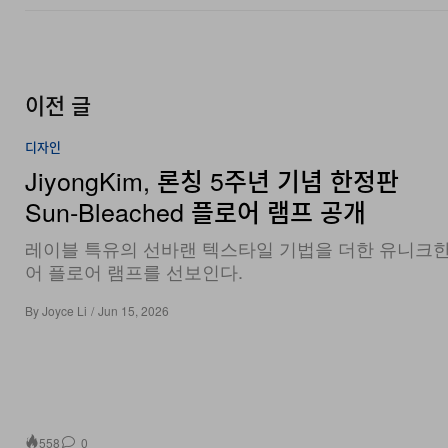
이전 글
디자인
JiyongKim, 론칭 5주년 기념 한정판
Sun‑Bleached 플로어 램프 공개
레이블 특유의 선바랜 텍스타일 기법을 더한 유니크
어 플로어 램프를 선보인다.
By
Joyce Li
/
Jun 15, 2026
558
0