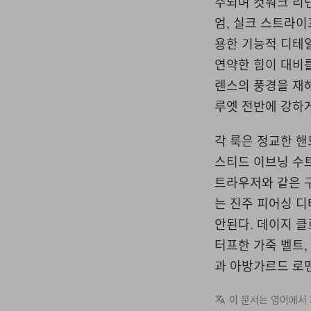
주되며 컷워크 리넨, Ve
엄, 실크 스트라이
용한 기능적 디테
연약한 힘이 대비
렌스의 풍경을 재
루엣 전반에 강하
각 룩은 정교한 
스티드 이브닝 수트
트라우저와 같은 
는 진주 피어싱 디
안된다. 데이지 클로
터프한 가죽 벨트,
과 아방가르드 로
이 문서는 영어에서