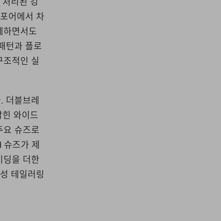
스모킹 처리된 깅
나포어에서 차
섬세하면서도
 패턴과 플로
구조적인 실
. 더블브레
잡힌 와이드
주요 슈즈로
d 슈즈가 제
 비딩을 더한
남성 테일러링