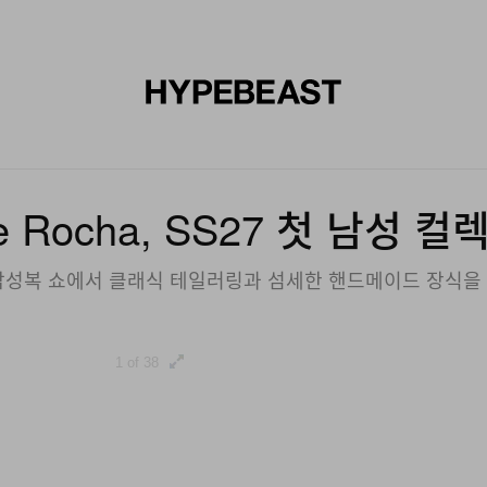
신발
미술
디자인
음악
라이프스타일
브랜드
온라
e Rocha, SS27 첫 남성 
남성복 쇼에서 클래식 테일러링과 섬세한 핸드메이드 장식을
1 of 38