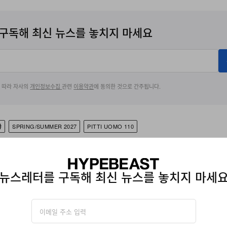
구독해 최신 뉴스를 놓치지 마세요
에 따라 자사의
개인정보수집
관련
이용약관
에 동의한 것으로 간주됩니다.
샤
SPRING/SUMMER 2027
PITTI UOMO 110
뉴스레터를 구독해 최신 뉴스를 놓치지 마세
e, Joyce Li has served as an Editor on Hypebeast's global team, lever
apture the zeitgeist. Through her editorial lens, she anticipates emergin
m to spotlighting those making the greatest impact on culture today. A 