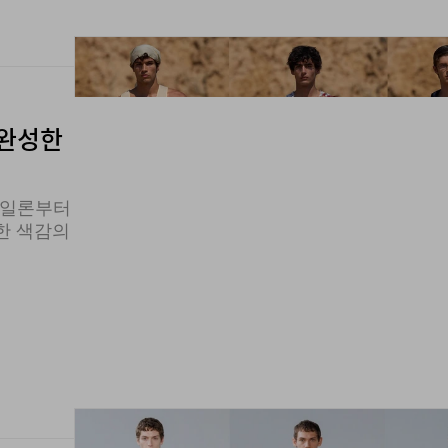
 완성한
x 나일론부터
묘한 색감의