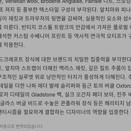
netian wool, Broderie Anglaise, Fairisle 니트, 
프 져지 등 풍부한 텍스타일 구성이 부각된다. 앞치마와 피
일이 재킷과 트라우저의 뒷면을 감싸며, 실용적인 요소와 
를 이룬다. 빈티지 코스튬 트렁크의 안감에서 가져온 플로럴
해석한 커스텀 수베니어 프린트 등 역사적·연극적 모티프가 
게 작용한다.
핸드크래프트 장식에 대한 브랜드의 치밀한 집중력을 부각한다
, 앞치마 스트랩이 더해진 백리스 재킷, 깊은 킬트 주름이 
구조적인 실루엣 위로 낭만적인 터치가 풍성하게 더해진다. 
테일을 더한 나파 레더 발레 슬리퍼와 둥근 토의 버클 Oxfor
저 디테일의 Gladstone 백, 실크 오간자 페더 보아, 진주
 글라스 버글 비드로 수놓은 콘플라워 장식 등은 헤리티지 
맨티시즘을 절묘하게 결합하는 디자이너의 역량을 입증한다.
 자동으로 번역되었습니다.