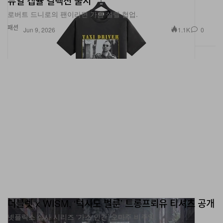
패션
1.1K
0
Jun 9, 2026
더블렛 x WISM, ‘턱시도 벌룬’ 트롱프뢰유 티셔츠 공개
넷플릭스 실사 시리즈 ‘가스 인간’ 오마주 비주얼.
패션
398
0
Jul 10, 2026