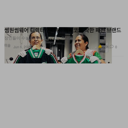
썸원썸웨어 디렉터 인터뷰: 멕시코의 착한 패션 브랜드
장인들이 수놓은 멕시코 대표팀 유니폼.
미술
3.6K
0
Jun 6, 2026