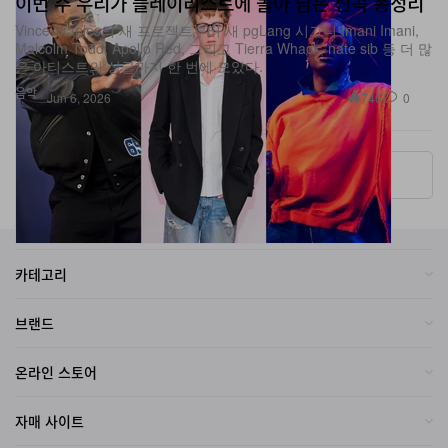
Malcolm Todd, Apollo Red, 그리고 Tierra Whack, nate sib 등 더 많
은 아티스트의 싱글까지 한 번에 모았다.
음악
746
0
Jun 6, 2026
More ▾
카테고리
브랜드
온라인 스토어
자매 사이트
회사소개