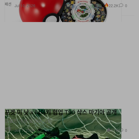
포겟 미 낫 x 나이키 협업 T90 샥스 마기아 공개
강렬한 네온 핑크와 그린.
신발
1.1K
0
Jun 7, 2026