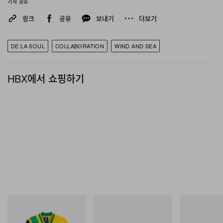
기사 공유
링크
공유
보내기
더보기
DE LA SOUL
COLLABORATION
WIND AND SEA
HBX에서 쇼핑하기
아디다스 오리지널스
Merrell 1TRL
On
Adidas Originals X Brain
Merrell 1TRL X Perks And
Cloudmonster 
Dead Disney Football Jersey
Mini Hydro Next Gen Moc