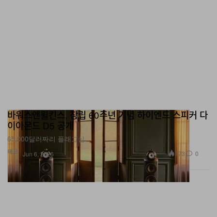
바워스앤윌킨스, 창립 60주년 기념 하이엔드 스피커 다
이아몬드 D5 공개
65,000달러짜리 플래그십.
테크
773
0
Jun 6, 2026