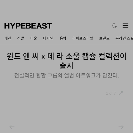
패션
신발
미술
디자인
음악
라이프스타일
브랜드
온라인 스
윈드 앤 씨 x 데 라 소울 캡슐 컬렉션이
출시
전설적인 힙합 그룹의 앨범 아트워크가 담겼다.
1 of 7