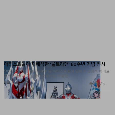
에 샴페인 컬러 디테일을 더했다. Light Walnut은 동일한
샴페인 메탈 디테일과 조화를 이루는 도장 Turbine Head
를 더해 라인업을 완성한다. 전 마감에 걸쳐 생산 공차는 한
층 엄격해졌으며, 눈에 띄는 표면 이음새는 최소화되고, 고
정 하드웨어는 숨겨졌으며, 패널 간 간격은 전반적으로 줄
어들었다.
D5는 John Bowers가 1966년 “원음의 완벽하게 정확한
아티스트들이 재해석한 ‘울트라맨’ 60주년 기념 전시
재현”을 목표로 회사를 설립한 지 60주년을 맞는 해에 등장
Stickymonger, Jean Jullien 등 아티스트들이 일본의 상징적 히어로
했다. 이러한 철학은 800 Series Diamond 다섯 세대를
울트라맨에서 영감받아 선보이는 작품들.
관통해 변함없이 이어져 왔으며, 각 세대는 동일한 기본 과
미술
915
0
Jul 16, 2026
제를 바탕으로 전 세대를 뛰어넘어 왔다. 즉, 모든 불필요한
노이즈·진동·착색의 원인을 제거하고, 녹음 그 자체가 말하
게 하는 것이다.
Bowers & Wilkins 800 Series Diamond D5 라인업은