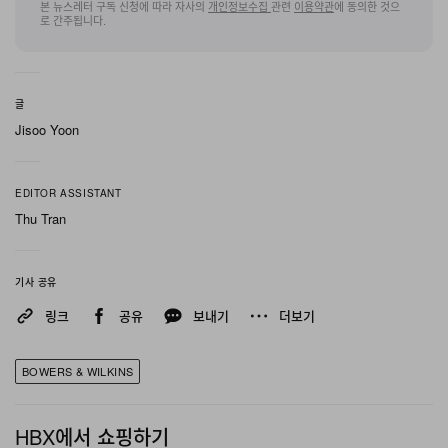
본 뉴스레터 구독 신청에 따라 자사의
개인정보수집
관련
이용약관
에 동의한 것으
로 간주됩니다.
D5를 위한 엔지니어링 브리프는 단일 이슈가 아닌 체계적
접근이었다. 즉, D4의 모든 구조적 약점을 찾아내 전용 알
루미늄 솔루션으로 보완하는 것이었다. 가장 주목할 만한
글
신기술은 Space Frame Bracing으로, 평행한 알루미늄
Jisoo Yoon
레일을 종·횡 방향으로 주기적으로 보강해 각 D5 캐비닛
내부의 Matrix 후면에 직접 볼트 결합한 구조다. 이는 각
EDITOR ASSISTANT
드라이브 유닛 주변, 캐비닛 전면의 핵심 구간에 적용된 새
Thu Tran
로운 알루미늄 보강 시스템인 Enhanced Matrix와 함께
작동한다. 더 두꺼운 리브 구조와 재설계된 디커플링 마운
기사 공유
트를 갖춘 완전 신규 알루미늄 상부 플레이트까지 더해져,
링크
공유
보내기
더보기
이 세 가지 시스템은 Bowers & Wilkins가 “지금까지 제작
한 것 중 기계적 잡음이 가장 적은 인클로저”라고 표현하는
BOWERS & WILKINS
수준의 정숙성을 D5에 구현한다.
플로어스탠딩 모델에는 제약층 댐핑과 튜닝드 매스 댐핑을
HBX에서 쇼핑하기