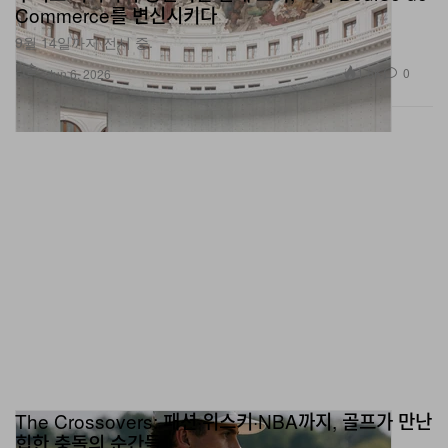
Commerce를 변신시키다
9월 14일까지 전시 중.
미술
1.8K
0
Jun 6, 2026
The Crossovers: 패션·위스키·NBA까지, 골프가 만난
힙한 충돌의 순간들