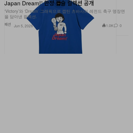
Japan Dream!” 한정 캡슐 컬렉션 공개
‘Victory’와 ‘Dream’ 그래픽으로 캡틴 츠바사의 레전드 축구 명장면
을 담아낸 컬렉션.
패션
1.0K
0
Jun 5, 2026
Crocs, 새로운 실루엣 The Roy ‘Nightfall’ 컬러 출시