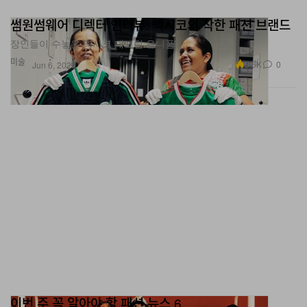
썸원썸웨어 디렉터 인터뷰: 멕시코의 착한 패션 브랜드
장인들이 수놓은 멕시코 대표팀 유니폼.
미술
3.6K
0
Jun 6, 2026
이번 주 꼭 알아야 할 패션 뉴스 6