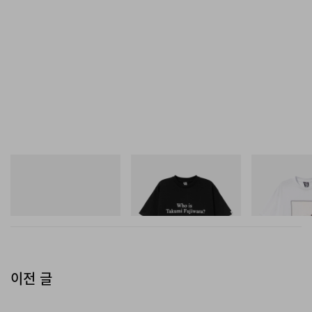
조합한 대폭 수정 플린스가 적용되었으며, 튜닝드 매스는
각 플린스가 지닌 고유 특성에 맞춰 개별 설계되었다. 플린
스 하단 에지는 스피커 하부의 휠과 스파이크를 감추도록
더 아래까지 내려왔고, 안정성을 높이는 아웃리거는 이제
플린스 내부로 들어가 성능과 미적 완성도를 동시에 끌어
올린다. 804 D5는 이 라인업에서 가장 큰 단일 업그레이드
를 받았는데, 상위 플로어스탠딩 모델의 Turbine Head 구
조를 계승한 Continuum Cone FST 어셈블리 전용 내부
푸마
INITIAL
INITIAL
알루미늄 미드레인지 인클로저가 추가된 것이다. 그 결과,
Speedcat Once-A-Year
Billionaire Boys Club X Initial
Billionaire Boys 
D Cotton T-Shirt 3
D Cotton T-Shirt
상위 헤드 유닛 탑재 모델에 더욱 가까운 개방적인 미드레
쇼핑하기
쇼핑하기
쇼핑하기
인지와 공간감을 구현하게 되었다.
전체 라인업에는 가능한 한 많은 부분에 800 Series
Signature 라우드스피커에서 내려온 Signature 사양 부
이전 글
품이 적용되었다. Diamond Dome 트위터는 801 D4
Signature에서 사용된 최신 세대 트위터 그릴 메쉬를 채택