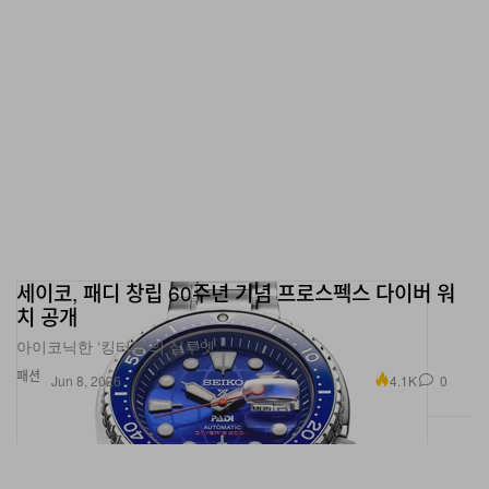
해 돔을 보호하는 강성은 유지하면서 음향 투명도와 오프
축 성능을 향상시켰다. 모든 미드레인지, 베이스/미드레인
지, 베이스 드라이브 유닛에는 Signature 사양 부품을 기
반으로 한 저왜곡 모터 시스템이 적용된다. 크로스오버 부
품과 배선 하네스 역시 전면적으로 업그레이드되었으며,
크로스오버 어셈블리는 이제 캐비닛과 Space Frame
Bracing 양쪽에 단단히 결합된 올 알루미늄 플레이트 위에
장착된다.
세이코, 패디 창립 60주년 기념 프로스펙스 다이버 워
네 가지 신규 마감은 D5에 엔지니어링 포부에 걸맞은 시각
치 공개
적 아이덴티티를 부여한다. Dark Walnut은 한정 생산된
아이코닉한 ‘킹터틀’의 실루엣.
801 Abbey Road Limited Edition에서 영감을 받아
패션
4.1K
0
Jun 8, 2026
Satin Rosenut을 대체하며, Leather by Connolly 트림
과 다크 메탈 디테일과 함께 매치된다. Stealth Black은 모
든 면에서 일관된 다크 톤 미학을 구현한다. Warm White
는 이전 세대에서 진화한 컬러로, 더욱 따뜻하고 모던한 톤