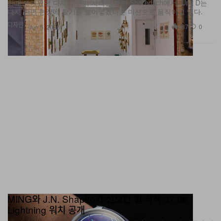
한때 뜨거웠던 디자인 씬이 사라진 듯한 Shoreditch에서, Unit D는
다시 한번 현장에 활기를 불어넣겠다는 미션으로 움직이고 있다.
디자인
987
0
Jun 5, 2026
MING와 J.N. Shapiro가 선보인 열 착색 37.06
Lightning 워치 공개