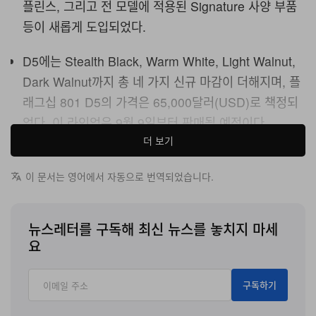
플린스, 그리고 전 모델에 적용된 Signature 사양 부품
등이 새롭게 도입되었다.
D5에는 Stealth Black, Warm White, Light Walnut,
Dark Walnut까지 총 네 가지 신규 마감이 더해지며, 플
래그십 801 D5의 가격은 65,000달러(USD)로 책정되
었다. 이 라인업은 9월 9일부터 판매될 예정이다.
더 보기
Bowers & Wilkins는 창립 60주년을 맞은 올해 HIGH
END Vienna에서 플래그십 라우드스피커 라인업의 다섯
이 문서는 영어에서 자동으로 번역되었습니다.
번째 세대이자 가장 의미 있는 신제품인 800 Series
Diamond D5를 공개했다. 9월 9일부터 판매되는 이번 7
뉴스레터를 구독해 최신 뉴스를 놓치지 마세
개 모델 라인업은 15,000달러(USD) 가격의 스탠드마운트
요
805 D5부터 65,000달러(USD) 플래그십 801 D5까지 이
어지며, 전 모델에 걸쳐 폭넓은 음향·기계·전기적 개선이 적
구독하기
용되었다.