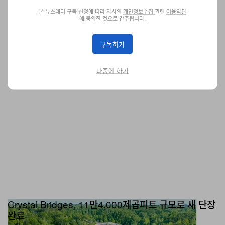
Malcolm Todd, Apollo Red, 그리고 Tierra Whack, nate sib 등 더 많
본 뉴스레터 구독 신청에 따라 자사의
개인정보수집
관련
이용약관
은 아티스트의 싱글까지 한 번에 모았다.
에 동의한 것으로 간주됩니다.
음악
746
0
Jun 6, 2026
구독하기
나중에 하기
Crystal Bridges, 11만4,000제곱피트 규모로 새 단장
완료