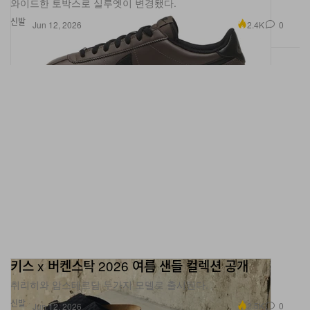
와이드한 토박스로 실루엣이 변경됐다.
신발
2.4K
0
Jun 12, 2026
키스 x 버켄스탁 2026 여름 샌들 컬렉션 공개
취리히와 암스테르담 두가지 모델로 출시된다.
신발
2.5K
0
Jun 12, 2026