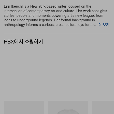
이번 기회를 통해
Dream House
를 소장하고자 하는 컬렉
Erin Ikeuchi is a New York-based writer focused on the
intersection of contemporary art and culture. Her work spotlights
터라면 주목할 만하다. 액자 없이 제공되는 각 아카이벌 피
stories, people and moments powering art’s new league, from
icons to underground legends. Her formal background in
그먼트 프린트는 35 x 50cm 사이즈로, Hahnemühle
anthropology informs a curious, cross-cultural eye for ar…
더 보기
Photo Rag Bright White 310gsm 용지 위에 인쇄된다.
이번 타임-리미티드 에디션은 6월 30일 오후 12시(EDT)
HBX에서 쇼핑하기
에 시작해 단 48시간 동안만 판매되며, 모든 작품에는 작가
의 서명과 고유 넘버가 함께한다. 자세한 정보는 Avant
Arte의
웹사이트
에서 확인할 수 있다.
Merrell 1TRL
그라미치
On
Merrell 1TRL X Perks And
Joker Tee
Cloudmonster 
Mini Hydro Next Gen Moc