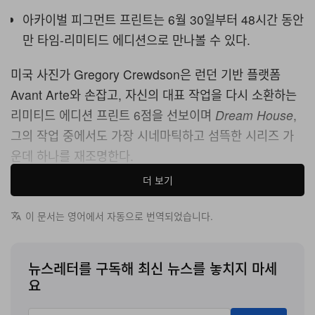
아카이벌 피그먼트 프린트는 6월 30일부터 48시간 동안
만 타임-리미티드 에디션으로 만나볼 수 있다.
미국 사진가 Gregory Crewdson은 런던 기반 플랫폼
Avant Arte와 손잡고, 자신의 대표 작업을 다시 소환하는
리미티드 에디션 프린트 6점을 선보이며
Dream House
,
그의 작업 중에서도 가장 시네마틱하고 섬뜩한 시리즈 가
운데 하나를 재조명한다.
더 보기
이 시리즈는 당초
The New York Times
가 2002년에 의
뢰한 작업으로, Crewdson 특유의 미학을 가장 잘 드러낸
이 문서는 영어에서 자동으로 번역되었습니다.
다. 치밀한 시선, 평범한 교외의 일상성에 대한 집착, 그리
고 그 이면에서 끓어오르는 어둡고 멜랑콜리한 긴장을 정
뉴스레터를 구독해 최신 뉴스를 놓치지 마세
확히 포착해 내는 능력이 응축되어 있다.
요
버몬트주의 버려진 주택에서 촬영된 이 사진들은 소름이