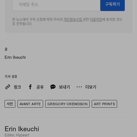
구독하기
돋을 만큼 서늘하다. 미국적 악몽을 연상시키는, 지극히 미
국적인 몽환 상태를 제시한다. 할리우드 영화에 버금가는
본 뉴스레터 구독 신청에 따라 자사의
개인정보수집
관련
이용약관
에 동의한 것으
로 간주됩니다.
스케일, 디테일, 그리고 앙상블로 완성된 이 시리즈에는
Philip Seymour Hoffman, Tilda Swinton, Gwyneth
Paltrow, William H. Macy, Julianne Moore 등이 외롭
글
고 두려움에 잠긴 인물로 등장하지만, 모두가 배경에 머무
Erin Ikeuchi
르고 집 자체가 진정한 주인공으로 자리한다.
어정쩡한 시각대에 촬영된 장면들은 인공 조명, 컬러 보정,
기사 공유
특수 효과가 더해지며 우리의 세계를 닮았지만 어딘가 비
링크
공유
보내기
더보기
켜나 있는 또 다른 풍경으로 변주된다. 현실과 꿈 사이 어딘
가에 매달린 듯한 세계다. 작가는 한 인터뷰에서 “내 사진
사진
AVANT ARTE
GREGORY CREWDSON
ART PRINTS
은 우선 아름다워야 한다. 하지만 그 아름다움만으로는 충
분하지 않다. 나는 그 아래에 흐르는 불안, 고립, 두려움의
Erin Ikeuchi
기운을 함께 전달하고자 한다”고 밝힌 바 있다.
Editor, Hypeart