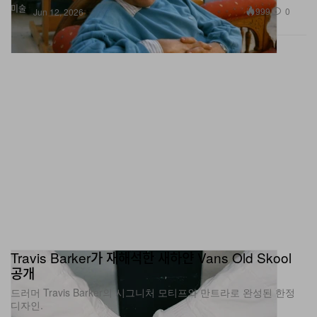
미술
999
0
Jun 12, 2026
Travis Barker가 재해석한 새하얀 Vans Old Skool
공개
드러머 Travis Barker의 시그니처 모티프와 만트라로 완성된 한정
디자인.