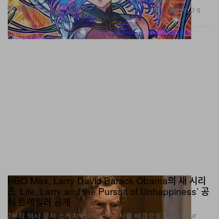
엔터테인먼트
890
0
Jun 12, 2026
HBO Max, Larry David·Barack Obama의 새 시리
즈 ‘Life, Larry and the Pursuit of Unhappiness’ 공
식 트레일러 공개
7부작 역사 풍자 스케치 코미디, 미국사를 배경으로 ‘Curb Your