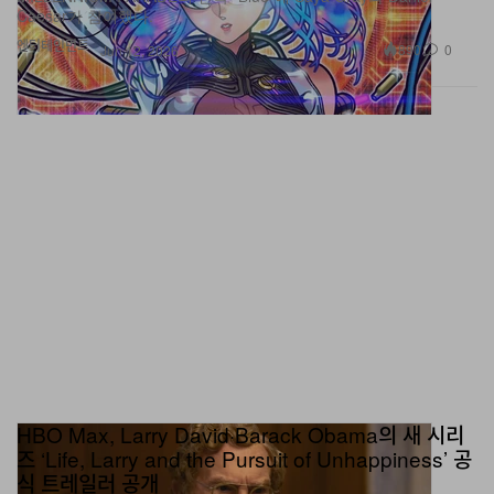
Caesar가 참여했다.
엔터테인먼트
890
0
Jun 12, 2026
HBO Max, Larry David·Barack Obama의 새 시리
즈 ‘Life, Larry and the Pursuit of Unhappiness’ 공
식 트레일러 공개