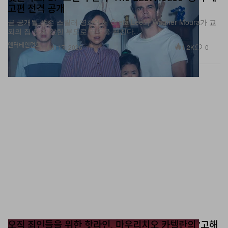
고편 전격 공개
곧 공개될 생존 스릴러 영화에서 Greta Lee와 Wagner Moura가 교
외의 집 안에 갇힌 부모로 열연을 펼친다.
엔터테인먼트
1.2K
0
Jun 17, 2026
오직 죄인들을 위한 핫라인, 마우리치오 카텔란의 '고해