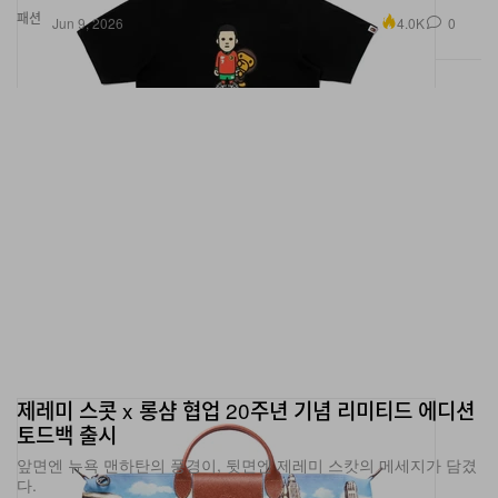
패션
4.0K
0
Jun 9, 2026
제레미 스콧 x 롱샴 협업 20주년 기념 리미티드 에디션
토드백 출시
앞면엔 뉴욕 맨하탄의 풍경이, 뒷면엔 제레미 스캇의 메세지가 담겼
다.