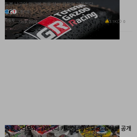
일본 나고야 인근에 전용 생산 공장이 가동된다.
3 출처들
자동차
3.1K
0
Jun 9, 2026
슬론 x 리모와 그래피티 캐리어 “슬리모와” 컬렉션 공개
수하물 찾을때 절대 헷갈리지 않을 캐리어.