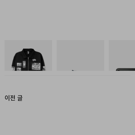
INITIAL
푸마
마스터마인드 월
Billionaire Boys Club X Initial
H-Street Once-A-Year
Mastermind Wor
D Cotton Jacket
Steel T-192 Bla
쇼핑하기
Toolbox
쇼핑하기
쇼핑하기
이전 글