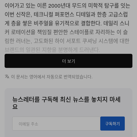
이어가고 있는 이른 2000년대 무드의 미학적 탐구를 잇는
이번 신작은, 테크니컬 퍼포먼스 디테일과 한층 고급스럽
게 층을 쌓은 비주얼을 유기적으로 결합한다.
데일리 스니
커 로테이션을 책임질 편안한 스테이플로 자리하는 이 슬
림한 러너는, 고도화된 하이 서포트 쿠셔닝 시스템에 대한
브랜드의 일관된 지향을 분명하게 드러낸다.
더 보기
“Neptune Grey” 버전을 자세히 들여다보면, 고기능성 통
기성을 갖춘 다이아몬드 니트 메시 베이스 레이어가 눈에
이 문서는 영어에서 자동으로 번역되었습니다.
띈다.
어퍼는 누벅과 합성 소재의 오버레이를 전략적으로
배치해 구조적인 내구성을 확보하는 동시에, 복합적이면서
뉴스레터를 구독해 최신 뉴스를 놓치지 마세
미래적인 디자인을 한층 부각한다.
실루엣에는 기능적 포
요
인트로 리플렉티브 디테일을 더해 야간 시인성을 확보했으
며, 미드패널의 클래식 몰디드 “N” 로고와 나란히 자리한
구독하기
다.