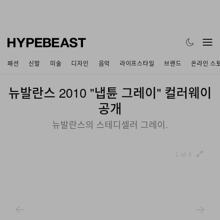
패션
신발
미술
디자인
음악
라이프스타일
브랜드
온라인 스
뉴발란스 2010 "냅튠 그레이" 컬러웨이
공개
뉴발란스의 스테디셀러 그레이.
1 of 4