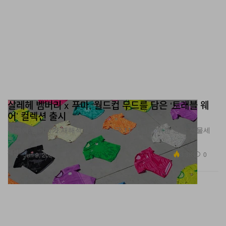
살레헤 벰버리 x 푸마, 월드컵 무드를 담은 ‘트래블 웨
어’ 컬렉션 출시
살레헤 벰버리가 재해석한 세계 각국 11개 팀을 위한 종합 선물세
트.
패션
3.3K
0
Jun 9, 2026