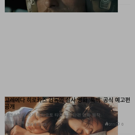
고레에다 히로카즈 감독의 실사 영화 ‘룩백’ 공식 예고편
공개
체인소맨의 작가 후지모토 타츠키의 단편 만화 원작.
엔터테인먼트
311
0
Jun 9, 2026