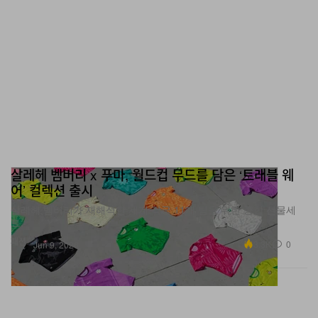
살레헤 벰버리 x 푸마, 월드컵 무드를 담은 ‘트래블 웨
어’ 컬렉션 출시
살레헤 벰버리가 재해석한 세계 각국 11개 팀을 위한 종합 선물세
트.
패션
3.3K
0
Jun 9, 2026