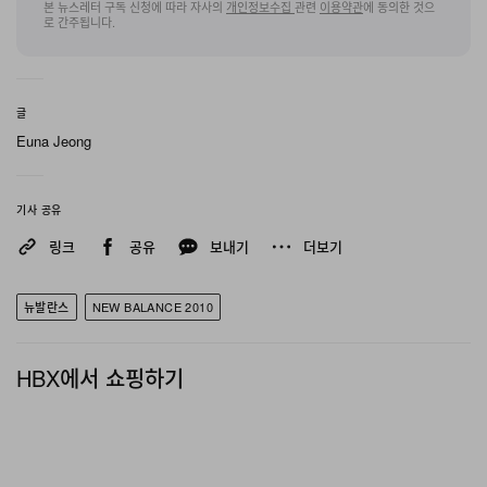
본 뉴스레터 구독 신청에 따라 자사의
개인정보수집
관련
이용약관
에 동의한 것으
로 간주됩니다.
아웃솔 아래에는 넉넉하고 볼드한 청키 솔 프로포션을 적
용해 탁월한 착화감을 구현했다.
스니커즈는 풀-렝스
ABZORB 미드솔을 기반으로, 힐과 포어풋에 배치한
글
ABZORB SBS 쿠셔닝을 더해 강한 충격까지 효과적으로
Euna Jeong
흡수하도록 설계되었다.
마무리로 미드풋에는 반투명 TPU
Stability Web 샹크를 적용해 아치 서포트와 안정성을 강
기사 공유
화하며, 어드밴스드 툴링을 완성한다.
링크
공유
보내기
더보기
뉴발란스
NEW BALANCE 2010
HBX에서 쇼핑하기