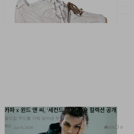
카파 x 윈드 앤 씨, ‘세컨드 하프’ 캡슐 컬렉션 공개
월드컵 무드를 가득 담아낸 두 브랜드의 협업.
패션
608
0
Jun 9, 2026