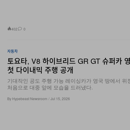
402
0
자동차
토요타, V8 하이브리드 GR GT 슈퍼카 
첫 다이내믹 주행 공개
기대작인 공도 주행 가능 레이싱카가 영국 땅에서 위
처음으로 대중 앞에 모습을 드러냈다.
By
Hypebeast Newsroom
/
Jul 15, 2026
21.9K
1