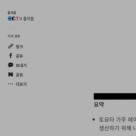
출처들
3 출처들
기사 공유
링크
공유
보내기
공유
더보기
요약
토요타 가주 레
생산하기 위해 