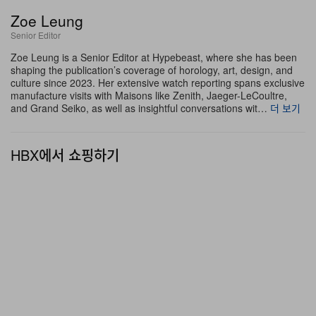
스위치, 마이크 그릴을 닮은 초미세 타공 도어 핸들 등 디테
Zoe Leung
일을 통해, 이곳의 록앤롤 DNA가 모든 건축 요소에서 생
Senior Editor
생히 느껴지도록 한 것이다.
Zoe Leung is a Senior Editor at Hypebeast, where she has been
shaping the publication’s coverage of horology, art, design, and
호텔의 35개 객실과 스위트는 모두 저마다 다른 구성으로
culture since 2023. Her extensive watch reporting spans exclusive
manufacture visits with Maisons like Zenith, Jaeger-LeCoultre,
이 몰입형 디자인 내러티브를 이어 가며, 아래층의 역동적
and Grand Seiko, as well as insightful conversations wit…
더 보기
인 나이트라이프와는 거리를 둔 조용한 방음 레트리트 역
할을 한다. 시그니처 요소는 벽과 헤드보드 전체를 감싼 코
HBX에서 쇼핑하기
르크 마감으로, 이는 Marcel Proust의 유명한 방음 침실에
대한 유머러스한 오마주이자 1960년대 레코딩 스튜디오의
음향 처리 방식을 시각적으로 환기시키는 장치이기도 하
다. 이러한 거친 텍스처에는 전면을 유리로 둘러싼 욕실이
대비를 이루며 더해지는데, 내부를 Electric Klein blue 혹
은 더스티 핑크 타일로 가득 채우고 헐리우드 스타일 거울
을 더해 생동감을 극대화한다. 큐레이션은
L’Œil de KO
와
현지 앤티크 딜러가 맡았으며, 각 객실에는 카세트를 층층