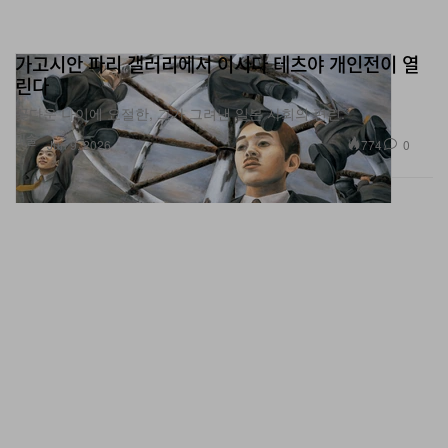
가고시안 파리 갤러리에서 이시다 테츠야 개인전이 열
린다
꽃다운 나이에 요절한, 그가 그려낸 일본 사회의 편린.
미술
774
0
Jun 9, 2026