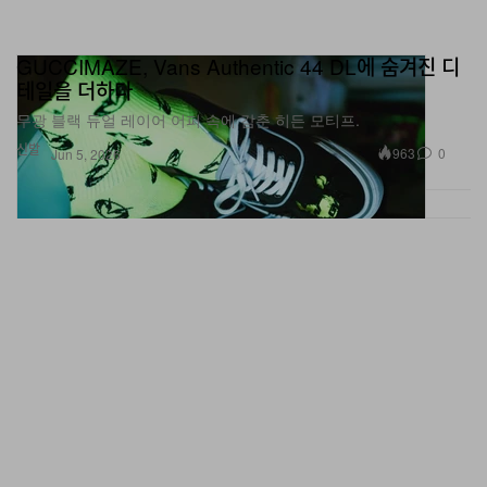
GUCCIMAZE, Vans Authentic 44 DL에 숨겨진 디
테일을 더하다
무광 블랙 듀얼 레이어 어퍼 속에 감춘 히든 모티프.
신발
963
0
Jun 5, 2026