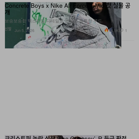
Concrete Boys x Nike Air Force 1 Mid 첫 실물 공
개
보송보송한 텍스타일 디테일로 완성된 독특한 무드.
신발
14.1K
1
Jun 5, 2026
크리스토퍼 놀란 신작 ‘The Odyssey’, R 등급 판정…