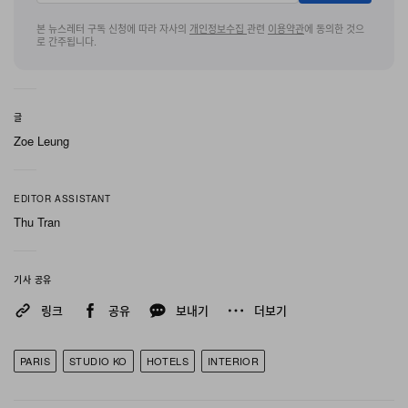
패턴이 새겨져 있다. 궁극적으로 이 공간은 뉴욕의
Chelsea Hotel에 견줄 만한 동시대 버전, 곧 아티스트와
본 뉴스레터 구독 신청에 따라 자사의
개인정보수집
관련
이용약관
에 동의한 것으
로 간주됩니다.
뮤지션, 여행자들이 두루 찾아드는 시크하고 환대 넘치며
창작적으로 한없이 개방된 성소가 되는 것을 지향한다.
글
호텔 내부에서 Studio KO는 이곳의 쾌락주의적 헤리티지
Zoe Leung
와 하이엔드 호스피털리티를 조율하며 영화적이면서도 촉
각적이고 대비가 강한 미학을 구축한다. 퍼블릭 스페이스
EDITOR ASSISTANT
와 프라이빗 스페이스 전반에는 의도된 거친 결이 흐르는
Thu Tran
데, 두터운 콘크리트 벽과 메탈 그레이팅 천장 같은 브루탈
리즘 요소 위로 파우더 핑크 카페트, David Lynch를 연상
기사 공유
시키는 레드 벨벳 드레이프, 1970년대 로드 크루 유니폼을
떠올리게 하는 코듀로이 커튼 등 관능적인 레트로 터치가
링크
공유
보내기
더보기
더해져 이를 부드럽게 상쇄한다. 곳곳에 배치된 미묘하고
재치 있는 디자인 장치는 공간 전체에 음악적 메타포를 한
PARIS
STUDIO KO
HOTELS
INTERIOR
층 확장시킨다. 빈티지 앰프를 연상시키도록 제작한 조명