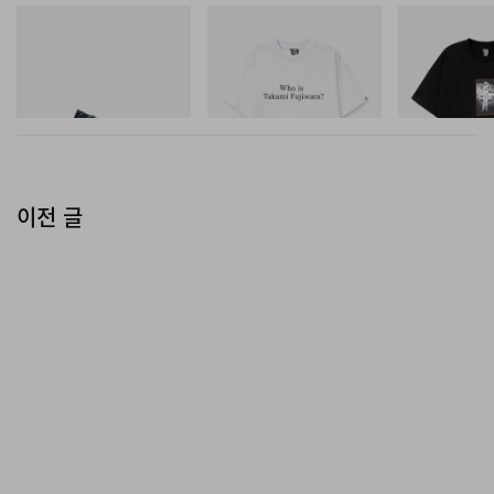
이 쌓아 전시하는 투명한 침대 협탁부터 모듈형 빈티지 퍼
푸마
INITIAL
INITIAL
Speedcat Once-A-Year
Billionaire Boys Club X Initial
BILLIONAIRE 
니처에 이르기까지 맞춤 오브제가 빼곡히 채워져, 이 장소
D Cotton T-Shirt 3
INITIAL D COT
쇼핑하기
#1
특유의 엉뚱하고도 도발적인 기운을 완벽하게 응축해 낸
쇼핑하기
쇼핑하기
다.
Hôtel Bus Palladium
6 Rue Pierre Fontaine,
이전 글
75009 Paris, France