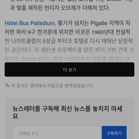
과 맞춤 제작된 빈티지 오브제가 더해져 있다.
Hôtel Bus Palladium
, 활기가 넘치는 Pigalle 지역이 자
리한 파리 9구 한가운데 위치한 이곳은 1960년대 전설적
인 나이트클럽이 5성급 부티크 호텔로 다시 태어난 상징적
인 공간이다. 이 재탄생 프로젝트를 맡은 파리 기반 건축 스
튜디오 Studio KO는 최대 14미터까지 지하를 파내는 대
담한 구조 계획을 실행해, 지상과 지하를 합한 12개 층 규
더 보기
모의 콤플렉스로 탈바꿈시켰으며, 이 중 지하 4개 층에는
약 200명을 수용할 수 있는 클럽을 숨겨 두었다.
이 문서는 영어에서 자동으로 번역되었습니다.
건물의 외관은 절제된 방식으로 유서 깊은 과거를 기린다.
뉴스레터를 구독해 최신 뉴스를 놓치지 마세
클럽 시절의 붉은 네온사인이 미니멀한 샌드블라스트 콘크
요
리트 파사드를 비추고, 그 위에는 원형을 노골적으로 모방
하지 않으면서도 그 분위기를 은근히 반향하는 기하학적
구독하기