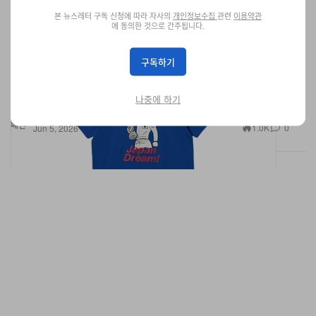
본 뉴스레터 구독 신청에 따라 자사의
개인정보수집
관련
이용약관
에 동의한 것으로 간주됩니다.
BEAMS Mangart, ‘Captain Tsubasa’ “Catch the
구독하기
Japan Dream!” 한정 캡슐 컬렉션 공개
‘Victory’와 ‘Dream’ 그래픽으로 캡틴 츠바사의 레전드 축구 명장면
나중에 하기
을 담아낸 컬렉션.
패션
1.0K
0
Jun 5, 2026