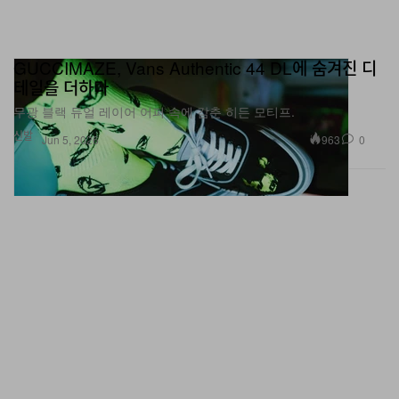
GUCCIMAZE, Vans Authentic 44 DL에 숨겨진 디
테일을 더하다
무광 블랙 듀얼 레이어 어퍼 속에 감춘 히든 모티프.
신발
963
0
Jun 5, 2026