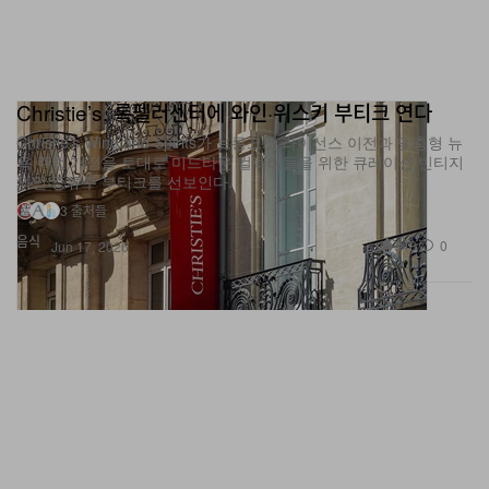
Christie’s, 록펠러센터에 와인·위스키 부티크 연다
Christie’s Wine and Spirits가 브롱크스 라이선스 이전과 맞춤형 뉴
욕 주법 개정을 토대로 미드타운 컬렉터들을 위한 큐레이션 빈티지
와인·증류주 부티크를 선보인다.
3 출처들
음식
348
0
Jun 17, 2026