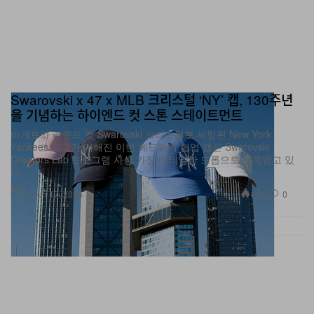
Swarovski x 47 x MLB 크리스털 ‘NY’ 캡, 130주년
을 기념하는 하이엔드 컷 스톤 스테이트먼트
바게트와 라운드 컷 Swarovski 크리스털로 세팅된 New York
Yankees 로고가 더해진 이번 헤드웨어 협업 캡은 Swarovski
Creators Lab 프로그램 사상 가장 디테일한 드롭으로 주목받고 있
다.
패션
1.2K
0
Jun 17, 2026