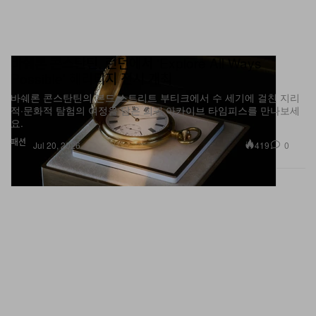
바쉐론 콘스탄틴, 런던에서 ‘Explore All Ways
Possible’ 헤리티지 전시 개최
바쉐론 콘스탄틴의 본드 스트리트 부티크에서 수 세기에 걸친 지리
적·문화적 탐험의 여정을 담은 희귀 아카이브 타임피스를 만나보세
요.
패션
419
0
Jul 20, 2026