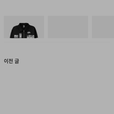
제네바 씰 인증을 완비한 이 무브먼트는 수공 베벨링 처리
된 브리지 위에 코트 드 제네브(Côtes de Genève) 장식
을 더해 앤트러사이트 그레이 톤의 고정 부품과 골든 옐로
INITIAL
On
Merrell 1TRL
Billionaire Boys Club X Initial
Cloudmonster 1
Merrell 1TRL X
톤의 가동 부품 사이에 아름다운 대비를 연출한다. 레드 스
D Cotton Jacket
Mini Hydro Nex
쇼핑하기
티칭을 더한 텍스처드 블랙 카프스킨 스트랩과 플래티넘
쇼핑하기
쇼핑하기
핀 버클이 전체 룩을 완성한다. Traditionnelle Twin Beat
Perpetual Calendar의 리테일 가격은 282,000 스위스
프랑(약 31만 5,000달러 상당)이며, 다음 채널을 통해 문
이전 글
의 가능하다.
Vacheron Constantin
.