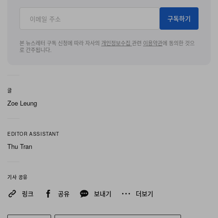
연장한다. 이 70일 스탠바이 성능은 2019년 모델 대비 5
일이 늘어난 수치로, 무브먼트에 탑재된 세 개의 디퍼렌셜
구독하기
을 최적화하고 인스턴트 데이트 점프 시 요구 토크를 기존
본 뉴스레터 구독 신청에 따라 자사의
개인정보수집
관련
이용약관
에 동의한 것으
대비 4분의 1로 줄여주는 새로운 더블 기어 스프링 와인딩
로 간주됩니다.
메커니즘을 통해 구현되었다.
무브먼트는 총 480개의 부품과 64개의 주얼로 구성되며,
글
제네바 씰 인증을 획득하였다. 액티브 모드에서는 4일간의
Zoe Leung
파워 리저브를 제공하고, 스탠바이 모드에서는 정밀도를
해치지 않으면서 효율을 극대화한다. 8시 방향에 위치한 푸
EDITOR ASSISTANT
시 버튼을 통해 두 모드 간 즉각적인 전환이 가능하며, 다이
Thu Tran
얼 위 인디케이터로 현재 설정 상태를 확인할 수 있다.
2100년까지 그레고리력을 따르도록 설계된 퍼페추얼 캘린
기사 공유
더 컴플리케이션은 기존 인스턴트 점프 시스템 대비 요구
링크
공유
보내기
더보기
토크를 4분의 1로 줄여주는 새롭게 개발된 더블 기어 스프
링 와인딩 메커니즘의 혜택을 받는다. 이러한 최적화는 최