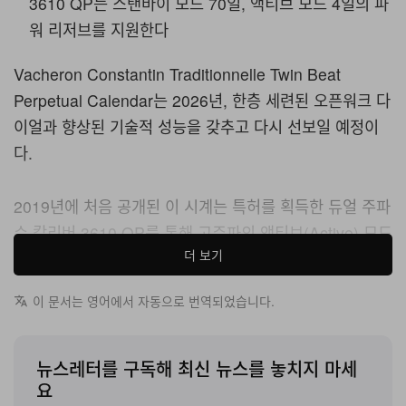
3610 QP는 스탠바이 모드 70일, 액티브 모드 4일의 파
워 리저브를 지원한다
Vacheron Constantin Traditionnelle Twin Beat
Perpetual Calendar는 2026년, 한층 세련된 오픈워크 다
이얼과 향상된 기술적 성능을 갖추고 다시 선보일 예정이
다.
2019년에 처음 공개된 이 시계는 특허를 획득한 듀얼 주파
수 칼리버 3610 QP를 통해 고주파의 액티브(Active) 모드
더 보기
와 저주파의 스탠바이(Standby) 모드 사이를 전환할 수 있
다는 점이 특징이다. “Active” 모드에서는 밸런스 휠이
이 문서는 영어에서 자동으로 번역되었습니다.
5Hz(36,000vph)의 고주파로 진동하며, 일상 착용에 충분
한 4일간의 파워 리저브를 제공한다. 손목에서 시계를 벗기
면 “Standby” 모드로 전환할 수 있고, 진동수를
뉴스레터를 구독해 최신 뉴스를 놓치지 마세
요
1.2Hz(8,640vph)로 낮춰 파워 리저브를 놀라운 70일까지