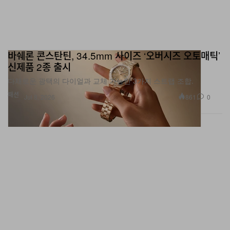
바쉐론 콘스탄틴, 34.5mm 사이즈 ‘오버시즈 오토매틱’
신제품 2종 출시
다채로운 광택의 다이얼과 교체 가능한 3가지 스트랩 조합.
패션
861
0
Jul 8, 2026