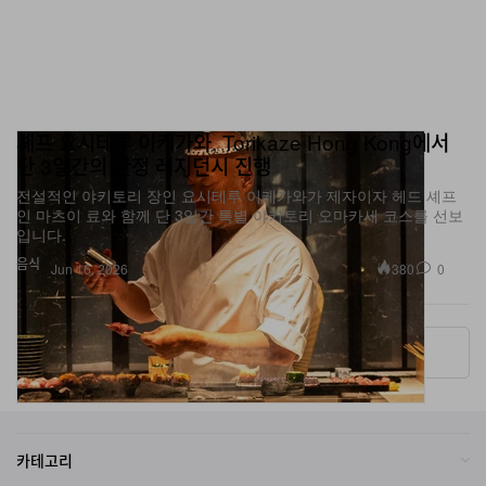
셰프 요시테루 이케가와, Torikaze Hong Kong에서
단 3일간의 한정 레지던시 진행
전설적인 야키토리 장인 요시테루 이케가와가 제자이자 헤드 셰프
인 마츠이 료와 함께 단 3일간 특별 야키토리 오마카세 코스를 선보
입니다.
음식
380
0
Jun 16, 2026
More ▾
카테고리
브랜드