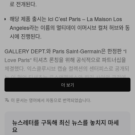
로 전개된다.
해당 제품 출시는 Ici C’est Paris – La Maison Los
Angeles라는 이름의 멀티데이 이머시브 컬처 허브와 동
시에 진행된다.
GALLERY DEPT.와 Paris Saint-Germain은 한정판 “I
Love Paris” 티셔츠 론칭을 위해 공식적으로 파트너십을
체결했다. 익스클루시브 캡슐 컬렉션의 센터피스로 공개되
는 이 협업 티셔츠는 로스앤젤레스와 파리 사이의 크리에
더 보기
이티브한 대화를 기념하는 동시에, 캘리포니아 현지에서의
로컬라이즈된 피지컬 경험을 단단히 구축하는 역할을 한
이 문서는 영어에서 자동으로 번역되었습니다.
다.
이번 협업 티셔츠는 GALLERY DEPT.의 시그니처인 “I
뉴스레터를 구독해 최신 뉴스를 놓치지 마세
Love Paris” 그래픽 디자인을 신선하게 재구성한 결과물
요