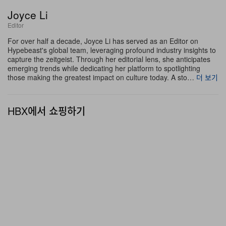
선보여진다.
Joyce Li
Editor
GALLERY DEPT. x Paris Saint-Germain “I Love
For over half a decade, Joyce Li has served as an Editor on
Paris” 티셔츠는 현재 익스클루시브로
온라인
및 로스앤젤
Hypebeast's global team, leveraging profound industry insights to
레스 La Maison 오프라인 공간에서 만나볼 수 있다.
capture the zeitgeist. Through her editorial lens, she anticipates
emerging trends while dedicating her platform to spotlighting
those making the greatest impact on culture today. A sto…
더 보기
HBX에서 쇼핑하기