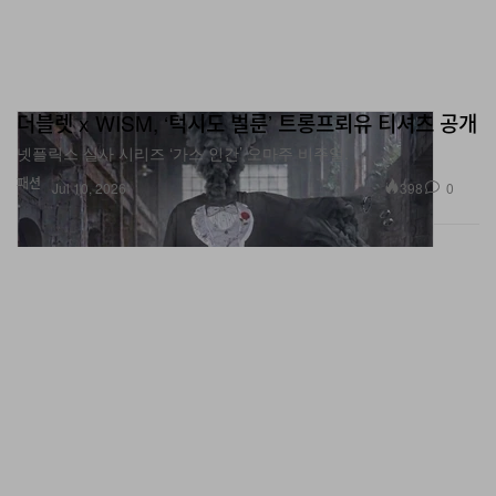
더블렛 x WISM, ‘턱시도 벌룬’ 트롱프뢰유 티셔츠 공개
넷플릭스 실사 시리즈 ‘가스 인간’ 오마주 비주얼.
패션
398
0
Jul 10, 2026