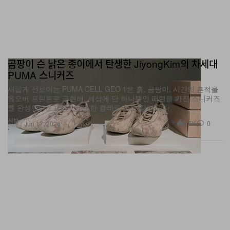
곰팡이 슨 낡은 종이에서 탄생한 JiyongKim의 차세대
PUMA 스니커즈
새롭게 선보이는 PUMA CELL GEO 1은 흙, 곰팡이, 시간의 흔적을
올오버 프린트로 구현해, 세상에 단 하나뿐인 패턴을 가진 스니커즈
를 완성한다. 그래서 어떤 한 켤레도 서로 같지 않다.
신발
1.5K
0
Jun 17, 2026