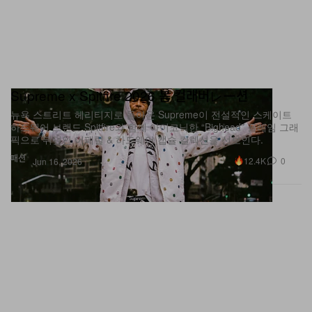
Supreme x Spitfire 2026 봄 컬래버レー션
뉴욕 스트리트 헤리티지로 돌아온 Supreme이 전설적인 스케이트
하드웨어 브랜드 Spitfire와 함께 아이코닉한 “Bighead” 플레임 그래
픽으로 뒤덮인 어패럴 & 하드웨어 캡슐 컬렉션을 선보인다.
패션
12.4K
0
Jun 16, 2026