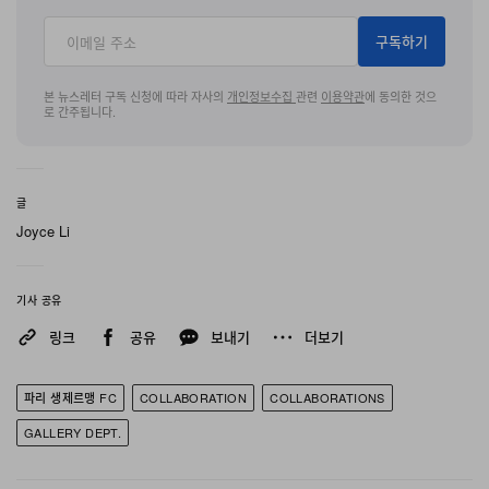
이다. 아티스트이자 디자이너인 조수에 토마스(Josué
Thomas)가 설립한 이 브랜드는 할리우드의 글래머와 거
구독하기
친 스트리트 아트를 절묘하게 믹스한 무드를 크리에이티브
디렉션의 축으로 삼고 있다. 이러한 비주얼 미학은 이번 의
본 뉴스레터 구독 신청에 따라 자사의
개인정보수집
관련
이용약관
에 동의한 것으
로 간주됩니다.
류 피스 전반에 적용되어, 웨스트 코스트와 파리를 오가며
시간을 보내온 토마스의 두 도시와의 깊은 연결성은 물론,
2026 Rue de Castiglione 레지던시와 ATK Marais에서
글
의 지속적인 활동 등 그간의 행보를 부각시킨다.
Joyce Li
이 제품은 아이코닉한 Hollywood Athletic Club에서 나흘
기사 공유
간 펼쳐지는 임시 테이크오버 “Ici C’est Paris – La
링크
공유
보내기
더보기
Maison Los Angeles”의 핵심 하이라이트이기도 하다. 이
머시브 스페이스로 구성된 1층에는 캘리포니아 컬처를 반
파리 생제르맹 FC
COLLABORATION
COLLABORATIONS
영하고, 도시의 아이덴티티를 만들어가는 크리에이터들을
기리는 데 초점을 맞춘 Paris Saint-Germain의 익스클루
GALLERY DEPT.
시브 컬래버레이션과 상징적인 크리에이션들이 엄선되어