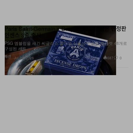
Paris Saint-Germain x Droplet, 파리를 담은 한정판
인센스 3종 출시
PSG 엠블럼을 새긴 씨글라스 홀더와 식물성 인센스 드롭렛 48개로
구성된 세트.
패션
687
0
Jul 23, 2026