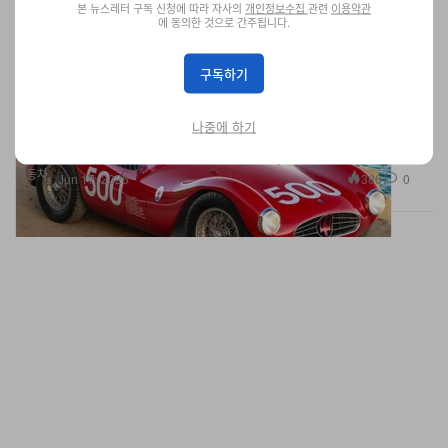
본 뉴스레터 구독 신청에 따라 자사의
개인정보수집
관련
이용약관
에 동의한 것으로 간주됩니다.
Broad Arrow Auctions, 희귀 1954 Maserati
A6GCS로 황금기 레이싱 부활 예고
구독하기
전설의 내구 레이서, 루이지 무소가 몰았던 머신이 다시 몬터레이 반
도로 돌아온다.
나중에 하기
자동차
386
0
Jun 17, 2026