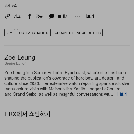
기사 공유
링크
공유
보내기
더보기
반스
COLLABORATION
URBAN RESEARCH DOORS
Zoe Leung
Senior Editor
Zoe Leung is a Senior Editor at Hypebeast, where she has been
shaping the publication’s coverage of horology, art, design, and
culture since 2023. Her extensive watch reporting spans exclusive
manufacture visits with Maisons like Zenith, Jaeger-LeCoultre,
and Grand Seiko, as well as insightful conversations wit…
더 보기
HBX에서 쇼핑하기