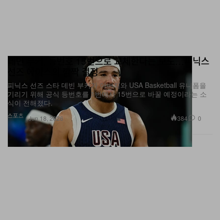
데빈 부커, 등번호 15번으로 교체한다는 보도…피닉스
선즈 에이스의 깜짝 결정
피닉스 선즈 스타 데빈 부커가 아버지와 USA Basketball 유니폼을
기리기 위해 공식 등번호를 1번에서 15번으로 바꿀 예정이라는 소
식이 전해졌다.
스포츠
384
0
Jun 18, 2026