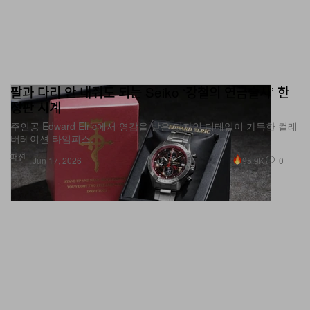
팔과 다리 안 내줘도 되는 Seiko ‘강철의 연금술사’ 한
정판 시계
주인공 Edward Elric에서 영감을 받은 디자인 디테일이 가득한 컬래
버레이션 타임피스.
패션
95.9K
0
Jun 17, 2026