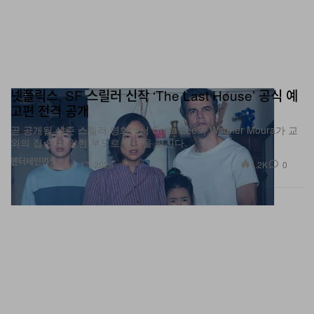
넷플릭스, SF 스릴러 신작 ‘The Last House’ 공식 예
고편 전격 공개
곧 공개될 생존 스릴러 영화에서 Greta Lee와 Wagner Moura가 교
외의 집 안에 갇힌 부모로 열연을 펼친다.
엔터테인먼트
1.2K
0
Jun 17, 2026