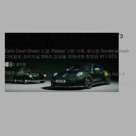
Porsche, 영국 진출 75주년 기념 한정판 911 GT3
Earls Court 51 공개
Earls Court Green 도장, Paldao 그린 가죽, 희소한 Sonderwunsch
디테일로 오리지널 356의 감성을 재해석한 한정판 911 GT3.
2 출처들
자동차
6.7K
0
Jun 17, 2026