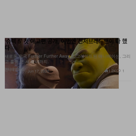
‘슈렉 5’ 첫 예고편 공개, 이번엔 진저브레드맨이 다 했
다
새로운 왕국 Further Further Away, 업그레이드된 애니메이션, 그리
고 훌쩍 큰 세 자녀까지.
엔터테인먼트
1.2K
1
Jun 17, 2026