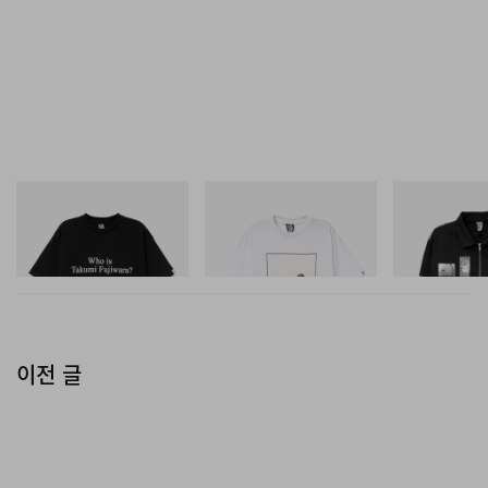
INITIAL
INITIAL
INITIAL
Billionaire Boys Club X Initial
Billionaire Boys Club X Initial
Billionaire Boys 
D Cotton T-Shirt 3
D Cotton T-Shirt 2
D Cotton Jacket
쇼핑하기
쇼핑하기
쇼핑하기
이전 글