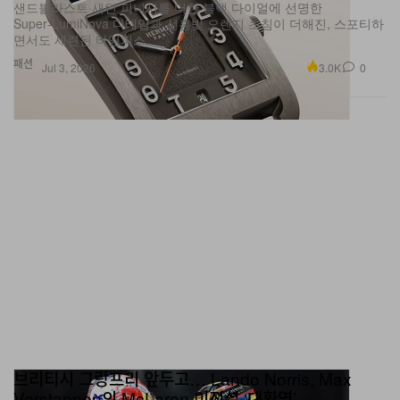
면서도 세련된 타임피스.
패션
3.0K
0
Jul 3, 2026
브리티시 그랑프리 앞두고… Lando Norris, Max
Verstappen의 McLaren 이적설 ‘대환영’
현 월드 챔피언은 여전히 McLaren과의 계약에 충실하다는 입장이