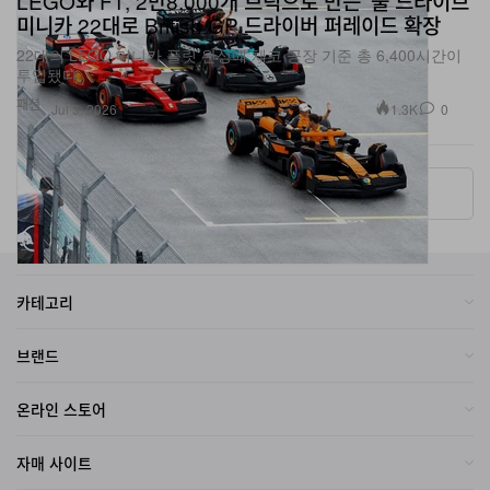
22대의 LEGO 미니카 플릿 완성에 체코 공장 기준 총 6,400시간이
투입됐다.
패션
1.3K
0
Jul 3, 2026
More ▾
카테고리
브랜드
온라인 스토어
자매 사이트
회사소개