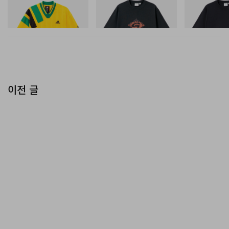
Adidas Originals X Brain
Flame Tee
One Point Logo
Dead Disney Football Jersey
쇼핑하기
쇼핑하기
쇼핑하기
이전 글