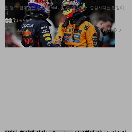
다.
4 출처들
스포츠
681
0
Jul 3, 2026
3미터 초거대 잠자는 Snorlax, 요코하마 미나토미라이
점령! ‘Pokémon Sleep’ 3주년 한정 이벤트