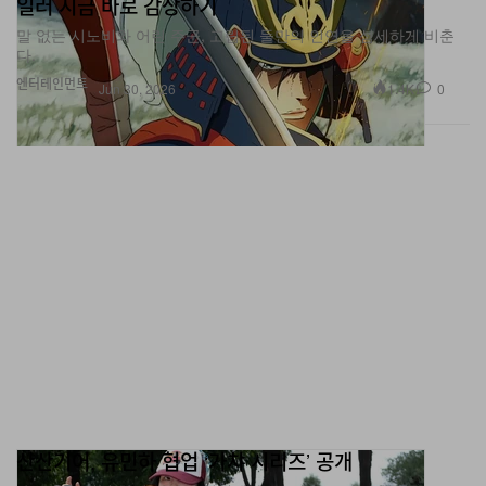
말 없는 시노비와 어린 주군, 고립된 둘만의 인연을 섬세하게 비춘
다.
엔터테인먼트
1.4K
0
Jun 30, 2026
산산기어, 유민하 협업 ‘가챠 시리즈’ 공개
도쿄 GR8에서 한정 팝업이 진행됐다.
패션