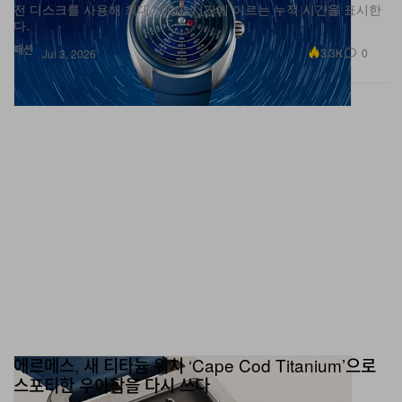
패션
3.3K
0
Jul 3, 2026
에르메스, 새 티타늄 워치 ‘Cape Cod Titanium’으로
스포티한 우아함을 다시 쓰다
샌드블라스트·새틴 피니시를 더한 블랙 다이얼에 선명한
Super‑LumiNova 디테일과 선홍빛 오렌지 초침이 더해진, 스포티하