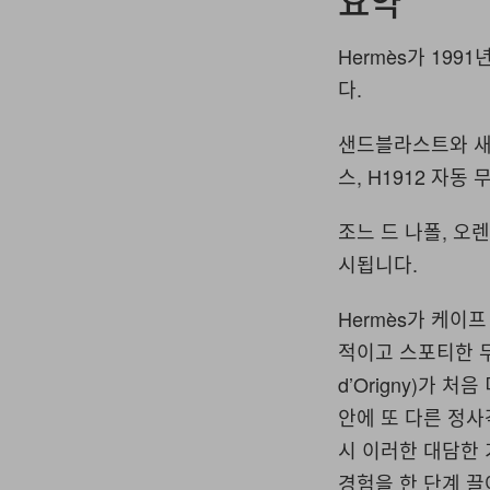
요약
Hermès가 1991
다.
샌드블라스트와 새틴
스, H1912 자
조느 드 나폴, 오
시됩니다.
Hermès가 케이
적이고 스포티한 무
d’Origny)가
안에 또 다른 정사
시 이러한 대담한 
경험을 한 단계 끌