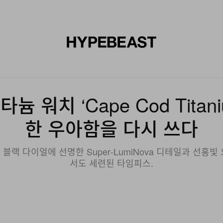
신발
미술
디자인
음악
라이프스타일
브랜드
온라
늄 워치 ‘Cape Cod Tita
한 우아함을 다시 쓰다
랙 다이얼에 선명한 Super‑LumiNova 디테일과 선홍
서도 세련된 타임피스.