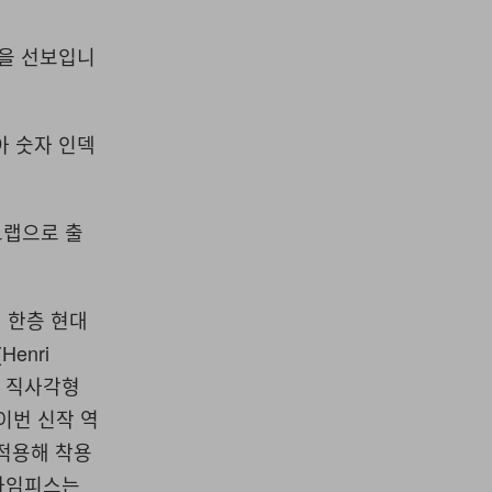
m’을 선보입니
아 숫자 인덱
트랩으로 출
에 한층 현대
enri
, 직사각형
이번 신작 역
 적용해 착용
 타임피스는