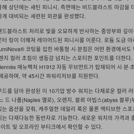
용해 상단에는 새틴 피니시, 측면에는 비드블라스트 마감을 
하게 대비되는 세련된 외관을 완성했다.
샌드블라스트 처리로 빛을 오묘하게 반사하는 중앙부와 깊이
웃터 링이 더해져 레이어드된 피니시를 이룬다. 로듐 도금 
-LumiNova® 코팅을 입힌 바통형 시·분침은 어떤 환경에서도
렌지 컬러 초침이 생동감 넘치는 스포티한 포인트를 더한다.
ermès 매뉴팩처 H1912 자동 무브먼트가 탑재되어 시·분·
제공하며, 약 45시간 파워리저브를 지원한다.
드를 담아 완성된 이 10기압 방수 워치는 다채로운 컬러 
 드 나폴(Naples 옐로), 오렌지, 블뢰 아빕스(abyss 블루
있는 옵션을 갖춰, 캐주얼한 데일리 룩은 물론 액티브한 스
지는 다재다능한 동반자로 기능한다. 새로운 워치의 가격과 
웹사이트 및 오프라인 부티크에서 확인할 수 있다.