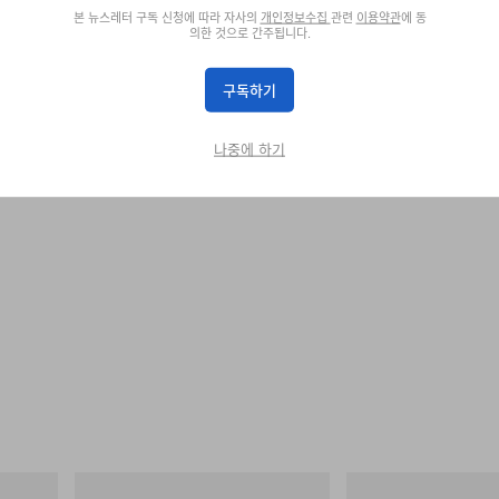
ke Zenith, Jaeger-LeCoultre, and Grand Seiko, as well as insightful con
본 뉴스레터 구독 신청에 따라 자사의
개인정보수집
관련
이용약관
에 동
의한 것으로 간주됩니다.
구독하기
나중에 하기
그라미치
그라미치