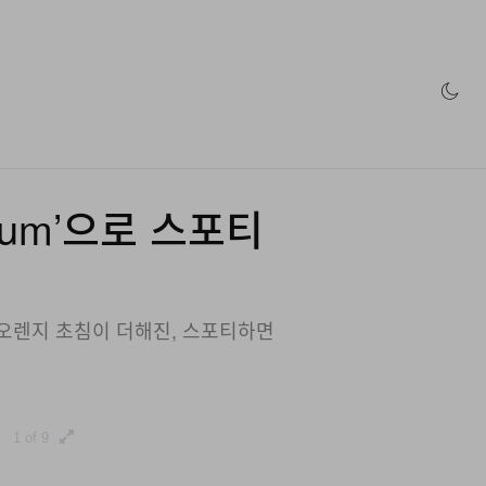
인 스토어
nium’으로 스포티
빛 오렌지 초침이 더해진, 스포티하면
1 of 9