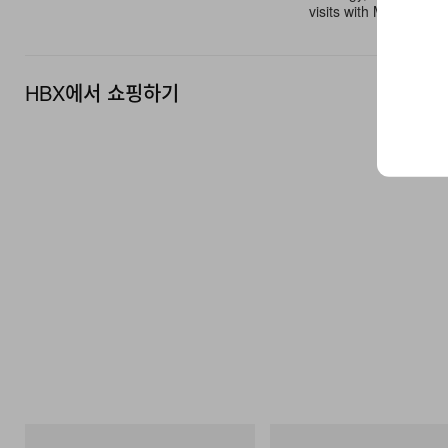
visits with Maisons li
HBX에서 쇼핑하기
그라미치
On