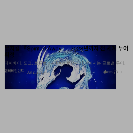
뮤지컬 『Spirited Away』, 2028년까지 전 세계 투어
확정
타이베이, 도쿄, 토론토에서 LA와 런던까지 이어지는 글로벌 투어.
엔터테인먼트
632
0
Jul 2, 2026