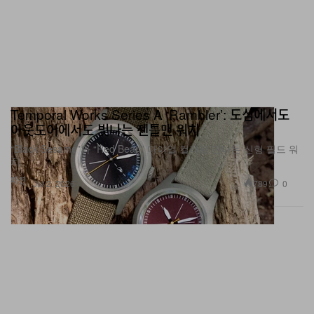
Temporal Works Series A ‘Rambler’: 도심에서도
아웃도어에서도 빛나는 젠틀맨 워치
“Black Sesame”와 “Red Bean” 다이얼 컬러로 만나는 신형 필드 워
치.
패션
789
0
Jul 2, 2026