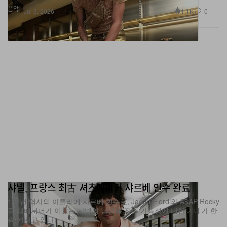
음악
1.1K
0
Jul 3, 2026
샤넬, 프랑스 최古 셔츠메이커 샤르베 인수 완료
188년 역사의 아틀리에 샤르베 인수로, Jacob Elordi와 A$AP Rocky
등 앰배서더가 이끄는 샤넬의 남성복 진출 가능성에 대한 기대가 한
층 커지고 있다.