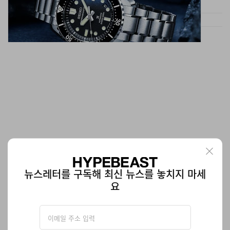
뉴스레터를 구독해 최신 뉴스를 놓치지 마세
요
Fear of God Essentials, ‘The California 1.0’ 뉴트
럴 컬러로 재출시
새로운 Los Feliz 실루엣과 함께 드롭 예정.
신발