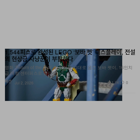
1,544피스로 완성된 LEGO ‘보바 펫’ 디스플레이, 전설
의 현상금 사냥꾼이 부활하다
영화 ‘Return of the Jedi’ 속 아머를 그대로 옮긴 보바 펫이, 16인치
급 대형 센터피스로 돌아온다.
패션
1.1K
0
Jul 2, 2026