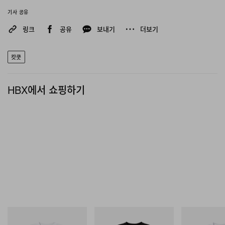
기사 공유
링크
공유
보내기
더보기
캇쿳
HBX에서 쇼핑하기
INITIAL
INITIAL
INITIAL
Billionaire Boys Club X Initial
Billionaire Boys Club X Initial
Billionaire Boys 