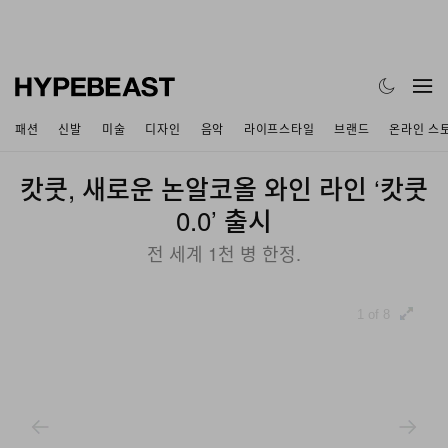
패션
신발
미술
디자인
음악
라이프스타일
브랜드
온라인 스
캇쿳, 새로운 논알코올 와인 라인 ‘캇쿳
0.0’ 출시
전 세계 1천 병 한정.
1 of 8