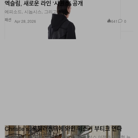
엑슬림, 새로운 라인 ‘시퀀스’ 공개
에피소드, 시놉시스, 그리고.
패션
641
0
Apr 28, 2026
Christie’s, 록펠러센터에 와인·위스키 부티크 연다
Christie’s Wine and Spirits가 브롱크스 라이선스 이전과 맞춤형 뉴