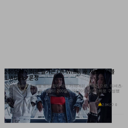
200달러 이하로 즐기는 Off-White, 새 서브 레이블
‘L/AB c/o’ 론칭
Virgil Abloh의 감성을 잇는 합리적인 가격대의 새 라인으로, 티셔츠·
재킷·스니커즈까지 전 제품이 200달러(약 20만 원) 이하로 구성됐
다.
패션
2.9K
0
Jun 30, 2026