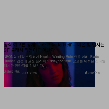
공식 예고편 공개! ‘Her Private Hell’ – 네온 빛 번지는
SF 슬래셔 악몽이 깨어난다
NEON의 신작 스릴러가 Nicolas Winding Refn 연출 아래 ‘Blade
Runner’ 감성에 고전 슬래셔 ‘Friday the 13th’ 공포를 뒤섞은 스타일
리시한 판타지를 선보인다.
엔터테인먼트
930
0
Jul 1, 2026