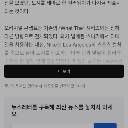
선을 보였던, 도시를 테마로 한 컬러웨이가 다시금 재출시
되는 것이다.
오리지널 콘셉트는 기존의 “What The” 시리즈와는 전혀
다른 방향으로 전개되었다. 과거 발매된 스니커에서 디테
일을 차용하는 대신, Nike는 Los Angeles의 스포츠 컬처
를 축으로 삼아 도시를 대표하는 여러 팀과 맞닿은 컬러와
소재를 한 켤레 안에 블렌딩했다. 퍼플과 골드는 Lakers를
가장 직접적으로 상기시키고, 블루·레드·블랙과 메탈릭 포
더 보기
인트는 Dodgers와 Kings를 향한 제스처로 작용해, 이 팔
레트가 어우러지며 각 페어마다 고유한 아이덴티티를 완성
이 문서는 영어에서 자동으로 번역되었습니다.
한다.
뉴스레터를 구독해 최신 뉴스를 놓치지 마세
소재와 구조 역시 이러한 멀티 팀 콘셉트를 그대로 이어간
요
다. 스웨이드와 레더 패널에 글로시 오버레이, 대비감을 주
는 Swoosh, 스플래터 처리된 미드솔이 더해지며 하나의