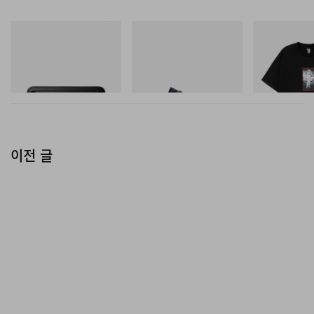
마스터마인드 월드
푸마
INITIAL
Mastermind World X Toyo
Speedcat Once-A-Year
BILLIONAIRE 
Steel T-192 Black Steel
INITIAL D COT
Toolbox
쇼핑하기
#1
쇼핑하기
쇼핑하기
이전 글