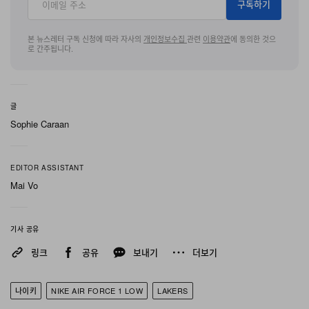
구독하기
어퍼 위에 여러 텍스처와 피니시를 중층적으로 쌓아 올린
구성이다. 힐과 인솔에는 Los Angeles 레터링이 새겨져,
본 뉴스레터 구독 신청에 따라 자사의
개인정보수집
관련
이용약관
에 동의한 것으
로 간주됩니다.
어느 팀의 공식 로고나 브랜딩에도 기대지 않으면서도 도
시 전체를 향한 트리뷰트라는 디자인 콘셉트를 단단히 고
정한다.
글
이 절제된 접근이야말로 초판 발매가 오래도록 회자되는
Sophie Caraan
이유 중 하나다. 농구, 야구, 하키는 물론 도시 특유의 스트
리트웨어 아이덴티티까지 한꺼번에 참조함으로써, 2019년
EDITOR ASSISTANT
작 “What The LA”는 특정 팀에 국한된 팬 아이템이 아니
Mai Vo
라 Los Angeles 그 자체에 바치는 트리뷰트로 읽혔고, 이
는 보다 직선적인 팀 브랜디드 스니커와 확실히 구분되는
기사 공유
지점이었다. 이번 복귀는 Nike “What The” 시리즈 가운데
링크
공유
보내기
더보기
서도 높은 인지도를 지닌 한 모델이, 오리지널 NYC 버전과
함께 다시 로테이션에 합류한다는 의미를 갖게 될 것이다.
나이키
NIKE AIR FORCE 1 LOW
LAKERS