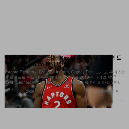
"The Fun Guy"의 귀환! Kawhi Leonard, 초대형 트
레이드로 Toronto 복귀 임박
Toronto Raptors가 Brandon Ingram, Gradey Dick, 그리고 무려 5장
의 드래프트 픽을 내주는 초대형 패키지로 2019년 파이널 MVP
Kawhi Leonard를 다시 캐나다로 데려올 준비를 마무리하고 있다.
스포츠
395
0
Jul 1, 2026