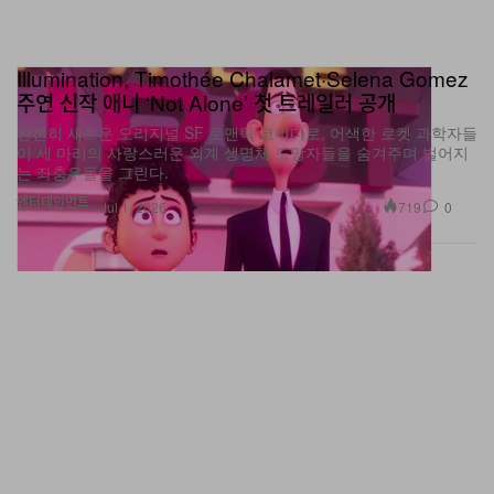
Illumination, Timothée Chalamet·Selena Gomez
주연 신작 애니 ‘Not Alone’ 첫 트레일러 공개
완전히 새로운 오리지널 SF 로맨틱 코미디로, 어색한 로켓 과학자들
이 세 마리의 사랑스러운 외계 생명체 도망자들을 숨겨주며 벌어지
는 좌충우돌을 그린다.
엔터테인먼트
719
0
Jul 1, 2026