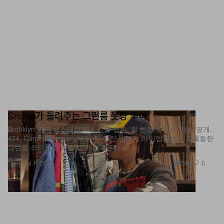
Smino가 들려주는 그린룸 옷장 투어
Brooklyn 공연 백스테이지에 섰을 법한 ‘될 뻔한 핏’까지 전부 공개.
424, Carpet Company부터 갓 건진 빈티지 아이템들까지 총출동한
그린룸 스타일링 랙을 함께 살펴본다.
패션
749
0
Jul 1, 2026