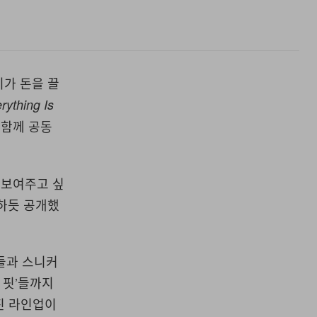
지가 돈을 끌
rything Is
 함께 공동
을 보여주고 싶
어하듯 공개했
상들과 스니커
 핏’들까지
해진 라인업이