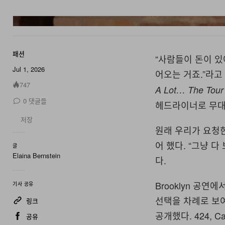
패션
“사람들이 돈이 있
Jul 1, 2026
어오는 거죠.”라고
747
A Lot… The Tour
0
댓글들
헤드라이너로 무대
저장
원래 우리가 요청한 
어 했다. “그냥 
글
Elaina Bernstein
다.
Brooklyn 공
기사 공유
선택을 차례로 보여
링크
공개했다. 424, 
공유