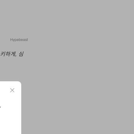
Hypebeast
우키하게, 심
요