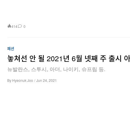
414
0
패션
놓쳐선 안 될 2021년 6월 넷째 주 출시 
뉴발란스, 스투시, 아더, 나이키, 슈프림 등.
By
Hyeonuk Joo
/
Jun 24, 2021