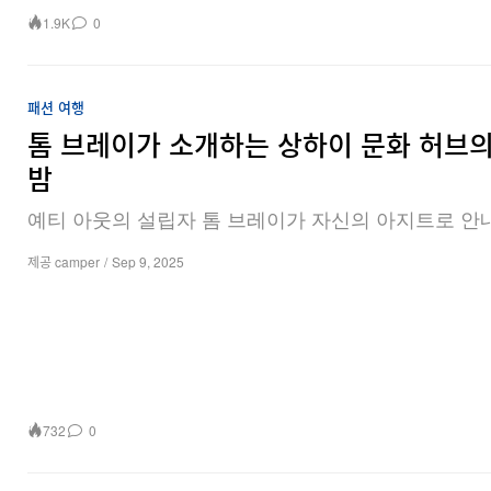
1.9K
0
패션
여행
톰 브레이가 소개하는 상하이 문화 허브의
밤
예티 아웃의 설립자 톰 브레이가 자신의 아지트로 안
제공 camper
/
Sep 9, 2025
732
0