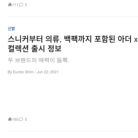
111
0
신발
스니커부터 의류, 백팩까지 포함된 아더 x
컬렉션 출시 정보
두 브랜드의 매력이 듬뿍.
By
Eunbo Shim
/
Jun 22, 2021
165
0