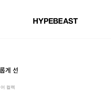
신발
미술
디자인
음악
라이프스타일
브랜드
온라
새롭게 선
풋웨어 컬렉