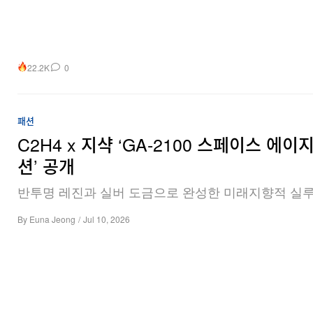
22.2K
0
패션
C2H4 x 지샥 ‘GA-2100 스페이스 에이
션’ 공개
반투명 레진과 실버 도금으로 완성한 미래지향적 실루
By
Euna Jeong
/
Jul 10, 2026