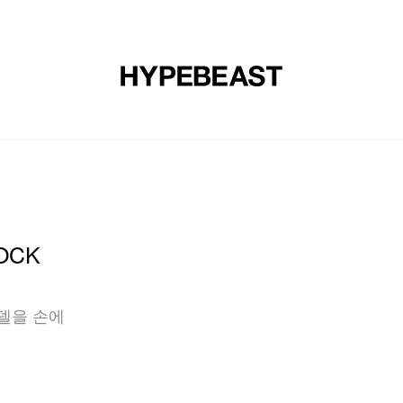
신발
미술
디자인
음악
라이프스타일
브랜드
온라
OCK
델을 손에