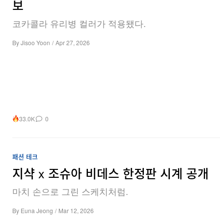
보
코카콜라 유리병 컬러가 적용됐다.
By
Jisoo Yoon
/
Apr 27, 2026
33.0K
0
패션
테크
지샥 x 조슈아 비데스 한정판 시계 공개
마치 손으로 그린 스케치처럼.
By
Euna Jeong
/
Mar 12, 2026