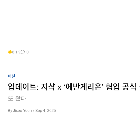
8.1K
0
패션
업데이트: 지샥 x ‘에반게리온’ 협업 공식
또 왔다.
By
Jisoo Yoon
/
Sep 4, 2025