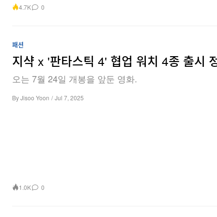
4.7K
0
패션
지샥 x '판타스틱 4' 협업 워치 4종 출시 
오는 7월 24일 개봉을 앞둔 영화.
By
Jisoo Yoon
/
Jul 7, 2025
1.0K
0