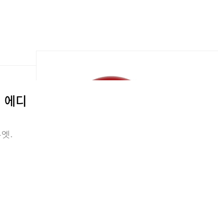
지 에디
엣.