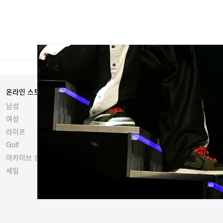
온라인 스토어
자매 사이트
남성
Hypebeast
여성
Hypemaps
라이프
Hypebae
Golf
HBX
아카이브 상품
세일