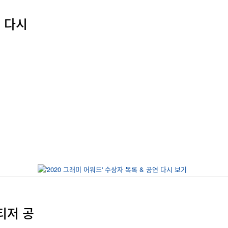
연 다시
티저 공