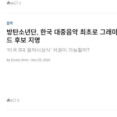
86
0
음악
방탄소년단, 한국 대중음악 최초로 그래미
드 후보 지명
‘미국 3대 음악시상식’ 석권이 가능할까?
By
Eunbo Shim
/
Nov 25, 2020
8
0