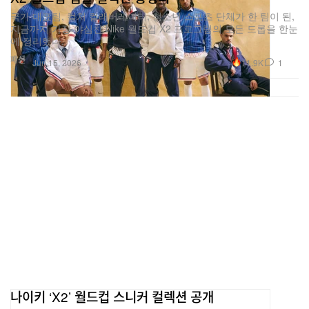
국가 대표팀, 컬처 컬래버레이터, 청소년 스포츠 단체가 한 팀이 된,
지금까지 가장 야심찬 Nike 월드컵 X2 프로그램의 모든 드롭을 한눈
에 정리했다.
패션
11.9K
1
Jun 15, 2026
나이키 ‘X2’ 월드컵 스니커 컬렉션 공개