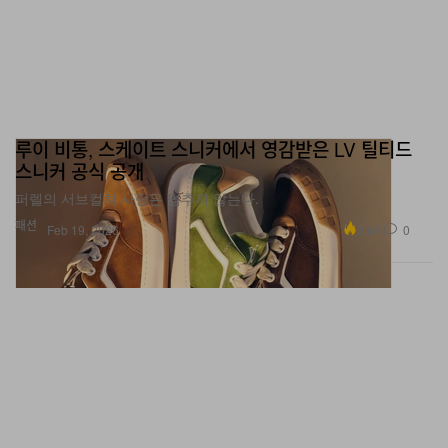
루이 비통, 스케이트 스니커에서 영감받은 LV 틸티드
스니커 공식 공개
퍼렐의 서브컬쳐 사랑은 멈추지 않는다.
패션
2.6K
0
Feb 19, 2026