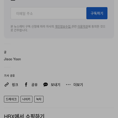
구독하기
본 뉴스레터 구독 신청에 따라 자사의
개인정보수집
관련
이용약관
에 동의한 것으
로 간주됩니다.
글
Jisoo Yoon
기사 공유
링크
공유
보내기
더보기
드레이크
나이키
녹타
HBX에서 쇼핑하기