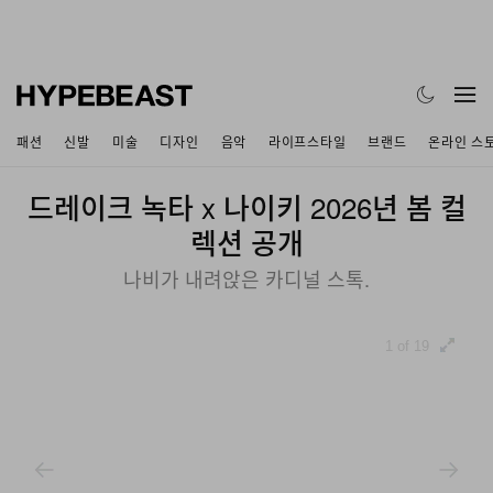
패션
신발
미술
디자인
음악
라이프스타일
브랜드
온라인 스
드레이크 녹타 x 나이키 2026년 봄 컬
렉션 공개
나비가 내려앉은 카디널 스톡.
1 of 19