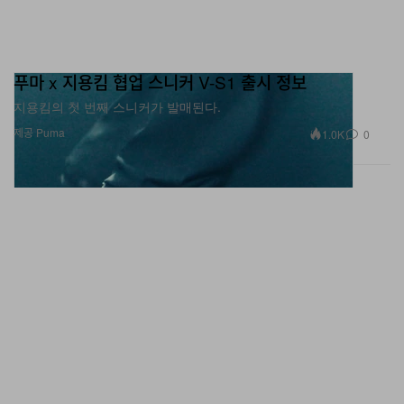
푸마 x 지용킴 협업 스니커 V-S1 출시 정보
지용킴의 첫 번째 스니커가 발매된다.
제공 Puma
1.0K
0