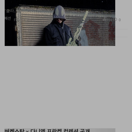
“솔라, 윈드, 파이어.”
패션
894
0
Feb 13, 2026
버켄스탁 x 다니엘 프랑켈 컬렉션 공개
진주가 수놓아졌다.