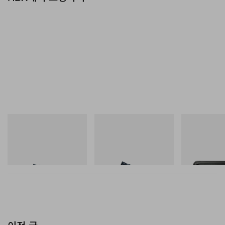
푸마
푸마
마스터마인드 월
H-Street Once-A-Year
Speedcat Once-A-Year
Mastermind Wor
Steel T-192 Bla
쇼핑하기
쇼핑하기
Toolbox
쇼핑하기
이전 글