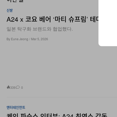
신발
A24 x 코요 베어 ‘마티 슈프림’ 테마 탁
일본 탁구화 브랜드와 협업했다.
By
Euna Jeong
/
Mar 5, 2026
339
0
엔터테인먼트
케인 파슨스 인터뷰: A24 최연소 감독