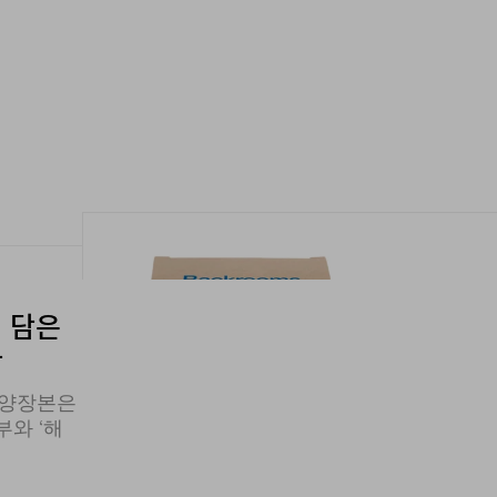
 담은
간
 양장본은
부와 ‘해