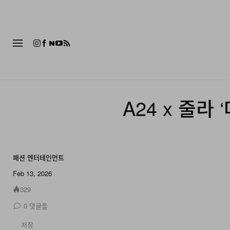
패션
A24 x 줄라
패션
엔터테인먼트
9 of 9
Feb 13, 2026
329
0
댓글들
저장