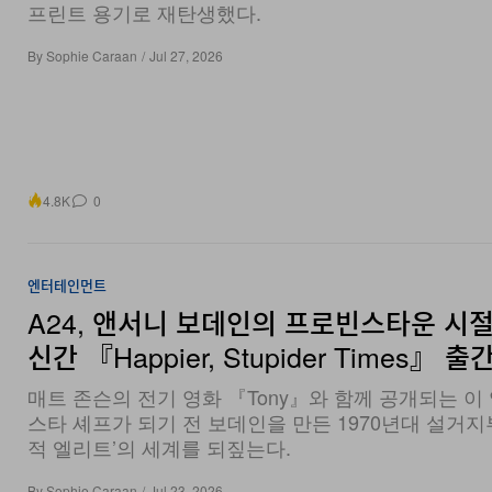
By
Sophie Caraan
/
Jul 27, 2026
4.8K
0
엔터테인먼트
A24, 앤서니 보데인의 프로빈스타운 시절
신간 『Happier, Stupider Times』 출
매트 존슨의 전기 영화 『Tony』와 함께 공개되는 이
스타 셰프가 되기 전 보데인을 만든 1970년대 설거지
적 엘리트’의 세계를 되짚는다.
By
Sophie Caraan
/
Jul 23, 2026