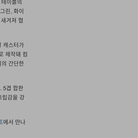
 테이블의
 그린
,
화이
 새겨져 협
킹 캐스터가
로 제작돼 컴
외의 간단한
다
. 5
겹 합판
그립감을 강
트
에서 만나