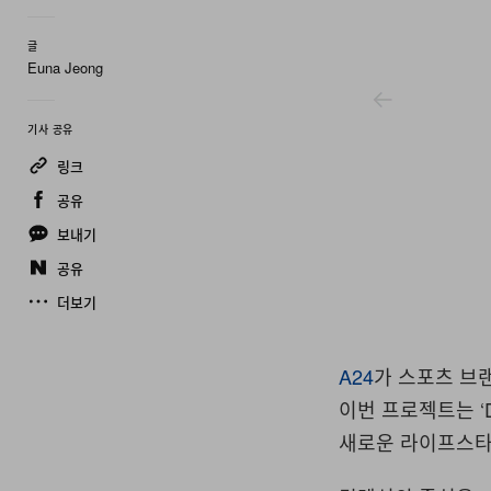
글
Euna Jeong
기사 공유
링크
공유
보내기
공유
더보기
A24
A24
가 스포츠 브
이번 프로젝트는
‘
새로운 라이프스타