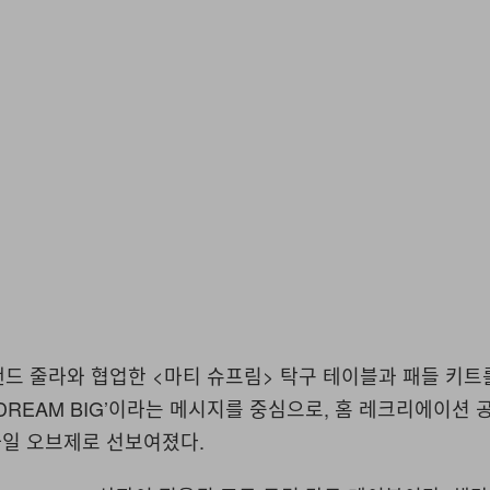
랜드 줄라와 협업한
<
마티 슈프림
>
탁구 테이블과 패들 키트
DREAM BIG’
이라는 메시지를 중심으로
,
홈 레크리에이션 
일 오브제로 선보여졌다
.