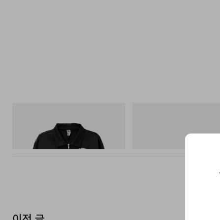
INITIAL
Merrell 1TRL
Billionaire Boys Club X Initial D Cotton
Merrell 1TRL X Perks And Mini
Jacket
Storm GORE-TEX®
쇼핑하기
쇼핑하기
이전 글