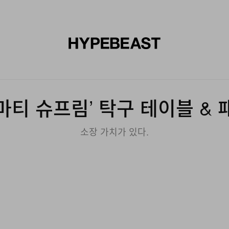
신발
미술
디자인
음악
라이프스타일
브랜드
온라
 ‘마티 슈프림’ 탁구 테이블 &
소장 가치가 있다.