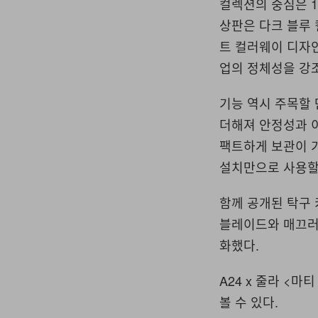
컬렉션의 중심은
1
상판은 다크 블루
트 컬러웨이 디자
업의 정체성을 강
기능 역시 주목할
더해져 안정성과 
팩트하게 보관이 
설치만으로 사용할
함께 공개된 탁구
블레이드와 매끄러
화했다
.
A24 x
줄라
<
마티
볼 수 있다
.