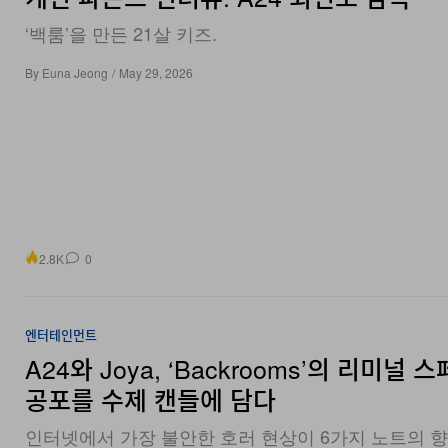
‘백룸’을 만든 21살 키즈.
By
Euna Jeong
/
May 29, 2026
2.8K
0
엔터테인먼트
A24와 Joya, ‘Backrooms’의 리미널 
공포를 수제 캔들에 담다
인터넷에서 가장 불안한 호러 현상이 6가지 노트의 
프린트 용기로 재탄생했다.