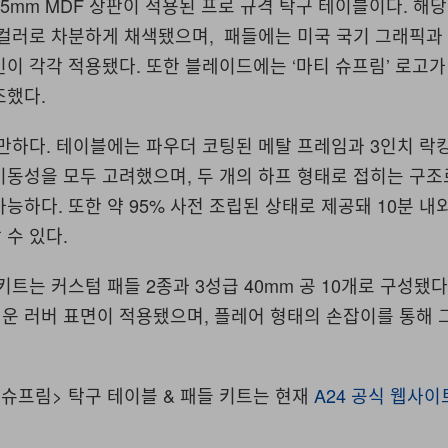
5mm MDF
상판이 적용된 프로 규격 탁구 테이블이다
.
해당
 컬러로 차분하게 채색됐으며
,
패들에는 미국 국기 그래픽과
인이 각각 적용됐다
.
또한 블레이드에는
‘
마티 슈프림
’
로고가
조했다
.
 만하다
.
테이블에는 파우더 코팅된 메탈 프레임과
3
인치 락
이동성을 모두 고려했으며
,
두 개의 하프 형태로 접히는 구조
가능하다
.
또한 약
95%
사전 조립된 상태로 제공돼
10
분 내
 수 있다
.
 키트는 커스텀 패들
2
종과
3
성급
40mm
공
10
개로 구성됐
운 러버 표면이 적용됐으며
,
플레어 형태의 손잡이를 통해 
 슈프림> 탁구 테이블
&
패들 키트는 현재
A24
공식 웹사이