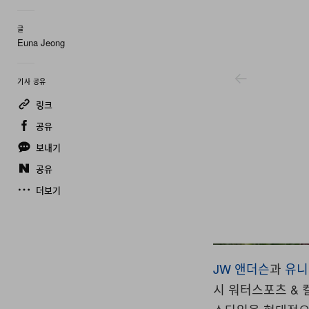
글
Euna Jeong
기사 공유
링크
공유
보내기
공유
더보기
Uniqlo
JW 앤더슨
과
유니
시 워터스포츠 &