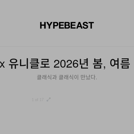
신발
미술
디자인
음악
라이프스타일
브랜드
온라
x 유니클로 2026년 봄, 여
클래식과 클래식이 만났다.
1 of 17