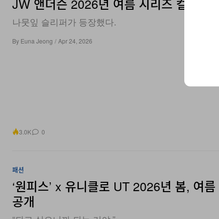
나뭇잎 슬리퍼가 등장했다.
By
Euna Jeong
/
Apr 24, 2026
3.0K
0
패션
‘원피스’ x 유니클로 UT 2026년 봄, 여
공개
“되고 싶으니까 되는 거야.”