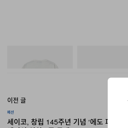
그라미치
아디다스 오리지널스
Vase Tee
Handball Spezial Loafer Shoes
쇼핑하기
쇼핑하기
이전 글
패션
세이코, 창립 145주년 기념 ‘에도 퍼플’