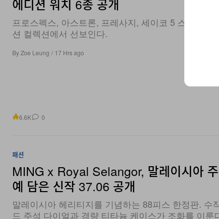
에디션 워치 6종 공개
프로스펙스, 아스트론, 프레사지, 세이코 5 스포츠, 
션 컬렉션에서 선보인다.
By
Zoe Leung
/
17 Hrs ago
6.6K
0
패션
MING x Royal Selangor, 말레이시아 
예 담은 신작 37.06 공개
말레이시아 헤리티지를 기념하는 88피스 한정판. 수
드 주석 다이얼과 경량 티타늄 케이스가 조화를 이룬다