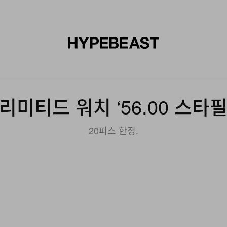
신발
미술
디자인
음악
라이프스타일
브랜드
온라
 리미티드 워치 ‘56.00 스타
20피스 한정.