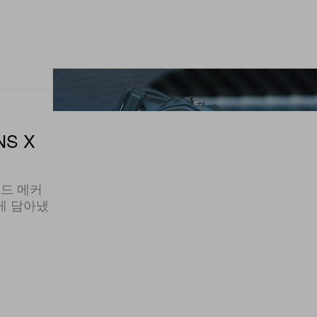
NS X
골드 메커
게 담아냈