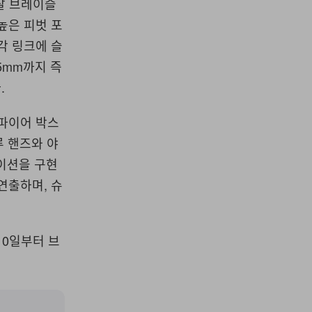
탈 브레이슬
높은 피벗 포
각 링크에 슬
5mm까지 즉
.
사파이어 박스
루 핸즈와 야
이션을 구현
연출하며, 슈
10일부터 브