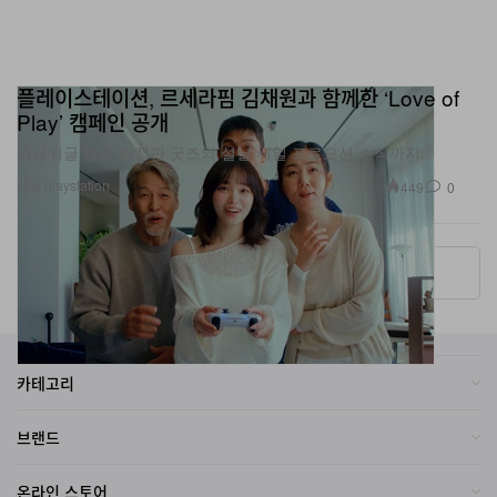
플레이스테이션, 르세라핌 김채원과 함께한 ‘Love of
Play’ 캠페인 공개
위글위글 협업 한정판 굿즈와 설날 세일 프로모션 소식까지.
제공 playstation
449
0
More ▾
카테고리
브랜드
온라인 스토어