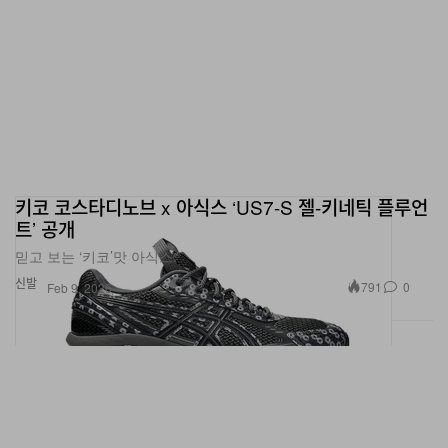
키코 코스타디노브 x 아식스 ‘US7-S 젤-키네틱 플루언
트’ 공개
믿고 보는 ‘키코’맛 아식스.
신발
791
0
Feb 9, 2026