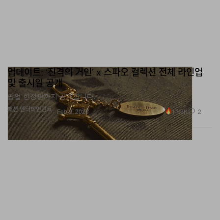
업데이트: ‘진격의 거인’ x 스파오 컬렉션 전체 라인업
및 출시일 공개
팝업 한정판까지 공개합니다.
패션
엔터테인먼트
11.3K
2
Feb 9, 2026