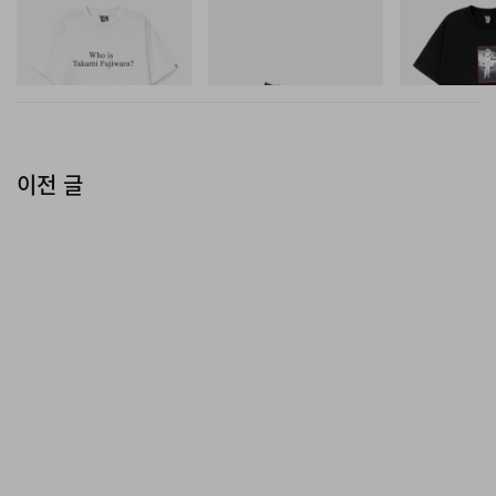
Billionaire Boys Club X Initial
H-Street Once-A-Year
BILLIONAIRE 
D Cotton T-Shirt 3
INITIAL D COT
쇼핑하기
#1
쇼핑하기
쇼핑하기
이전 글