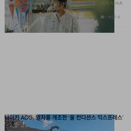
패션
저 이미지를 공개했다
.
1.1K
0
Jul 29, 2026
공개된 티저 이미지에서는 조사병단 망토 디자인에서 착안
한 아우터 일부가 포착됐다
.
현재까지 전체 라인업은 공개
된 바 없으나
,
해당 컬렉션에는 원작 디테일이 더해진 어패
럴 아이템이 포함될 것으로 예상된다
.
<
진격의 거인
> x
스파오 컬렉션은 오는
2
월
12
일 공식 공
개될 예정이다
.
나이키 ACG, 열차를 개조한 ‘올 컨디션스 익스프레스’
공개
ACG 열차 탑승을 환영합니다.
스포츠