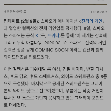
패션
엔터테인먼트
Feb 9, 2026
업데이트 (2월 9일):
스파오가 애니메이션
<
진격의
거인
>
과 협업한 컬렉션의 전체 라인업을 공개했다
. 6
일
,
스파오
는 스파오는 공식
X
(
구
,
트위터
)
를 통해
“
이 세계는 잔혹해
그리고 무척 아름다워
. 2026.02.12.
스파오ㅣ진격의 거인
컬렉션 상품 공개
COMING SOON”
이라는 캡션과 함께
와이드팬츠를 업로드했다.
이번 컬렉션은 피쉬테일 롱 야상, 긴팔 파자마, 반팔 티셔
츠, 후드 담요, 후드 스웨트셔츠, 와이드 스웨트팬츠 총 6종
으로 구성됐다. 마지막으로 공개된 스웨트팬츠는 그레이
톤의 와이드 핏으로 선보여졌으며, 무릎에는 작중 거인이
부서진 벽 틈으로 가만히 응시하고 있는 그래픽이 포인트
로 더해졌다.