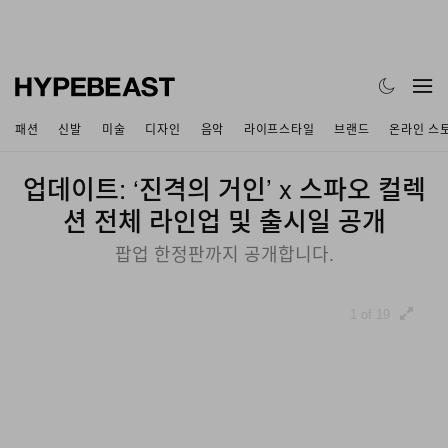
패션
신발
미술
디자인
음악
라이프스타일
브랜드
온라인 스
업데이트: ‘진격의 거인’ x 스파오 컬렉
션 전체 라인업 및 출시일 공개
팝업 한정판까지 공개합니다.
1 of 19