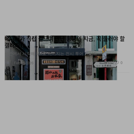
에디터가 직접 걸으며 만난 홍콩의 지금, 꼭 들러야 할
갤러리 5
셩완에서 시작해 M+로 이어지는 전시 투어 가이드
패션
552
0
Feb 6, 2026