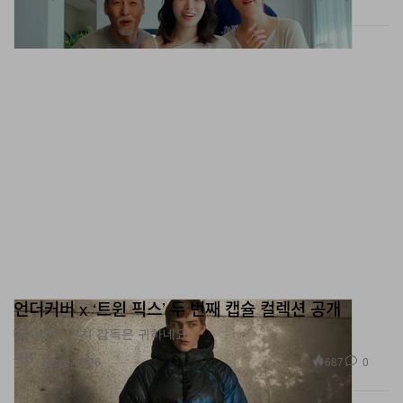
언더커버 x ‘트윈 픽스’ 두 번째 캡슐 컬렉션 공개
데이비드 린치 감독은 귀하네요.
패션
687
0
Feb 6, 2026