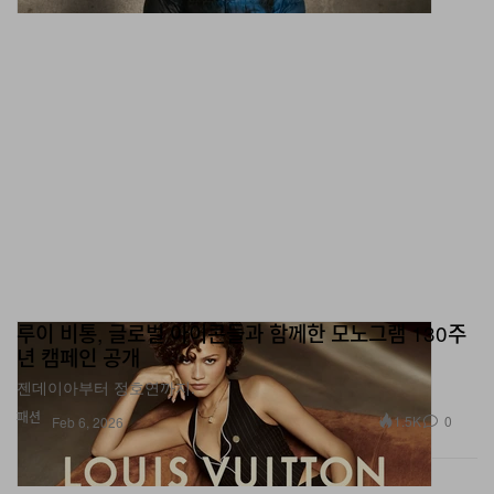
루이 비통, 글로벌 아이콘들과 함께한 모노그램 130주
년 캠페인 공개
젠데이아부터 정호연까지.
패션
1.5K
0
Feb 6, 2026