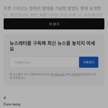
또한 스파오는 컬렉션 발매를 기념한 팝업도 함께 공개했
다. 팝업에서는 협업 제품 7만원 이상 구매 시, 사은품으로
‘열쇠 키링’을 제공하는 이벤트도 진행돼 팬들의 이목을 끌
더 보기
었다. ‘열쇠 키링’은 1인 1회 참여 가능한 한정판 굿즈로,
재고 소진 시 별도 안내 없이 자동 종료된다.
뉴스레터를 구독해 최신 뉴스를 놓치지 마세
‘진격의 거인’ x 스파오 컬렉션은 2월 11일 오전 11시,
스
요
파오 공식 웹사이트
및 스파오 홍대AK점, 스타필드 고양
B1 PK아트리움 매장에서 출시되며, 팝업은 다음 날인 2월
구독하기
12일 오전 10시부터 스타필드 고양 B1 PK 아트리움에서
본 뉴스레터 구독 신청에 따라 자사의
개인정보수집
관련
이용약관
에 동의한 것으
개최된다.
로 간주됩니다.
【SPECIAL EVENT】
스타필드 고양 B1 PK 아트리움 팝업 이벤트
글
Euna Jeong