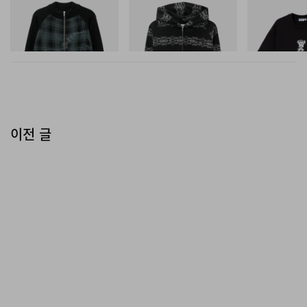
Butter Goods
Butter Goods
Butter Goods
의 거인 컬렉션 상품 공개
COMING SOON”
이라는 캡션
Mustang Zip-Thru Knit
Faded Waffle Zip-Thru Hood
Vexed Tee
Sweater
과 함께 티셔츠를 업로드했다
.
쇼핑하기
쇼핑하기
쇼핑하기
이번 티셔츠는 어두운 톤의 그레이와 브라운 총 두 가지 컬
러로 선보여졌다
.
그레이 티셔츠의 후면에는
‘
아커만
’
레터
링이 새겨졌으며
,
브라운 티셔츠에는
‘
한지 조에
’
의 이름과
이전 글
그의 안경을 연상시키는 그래픽이 더해져 팬들의 이목을
끌었다
.
<
진격의 거인
> x
스파오 컬렉션은 오는
2
월
12
일 공식 공
개되며
,
지금까지 공개된 컬렉션 아이템은 슬라이드를 넘
겨 확인할 수 있다
.
업데이트 (2월 5일):
스파오가 애니메이션
<
진격의 거인
>
과 협업한 컬렉션의 새로운
제품을 또 다시 공개했다. 4일,
스파오는
스파오는 공식
X
(구,
트위터
)를 통해 “이 세계는