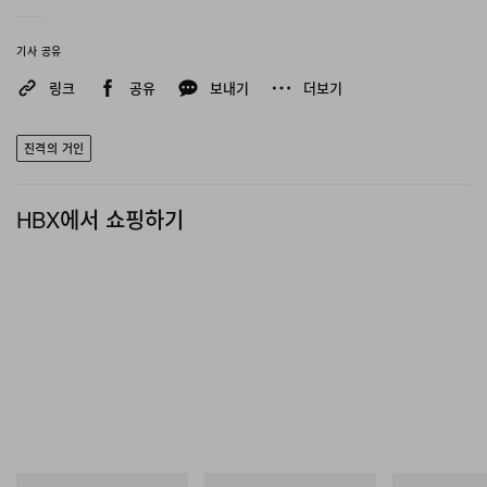
진격의 거인 | 스파오 콜라보 상품 7만원 이상 구매 시,
한정판 ‘열쇠 키링’을 드립니다.
기사 공유
【일정】
링크
공유
보내기
더보기
시간: 2월 12일 오전 10:00 ~ 소진 시 종료
장소: 스타필드 고양 B1 PK 아트리움
진격의 거인
【유의사항】
HBX에서 쇼핑하기
본 이벤트는 스타필드 고양 B1…
pic.twitter.com/RB6elm4PAf
— SPAO 스파오 (@SpaoKr)
February 8, 2026
업데이트
(2
월
6
일
):
스파오가 애니메이션
<
진격의
거인
>
과 협업한 컬렉션의 새로운
제품을 한 번 더 공개했다
. 5
일
,
스파오는 스파오는 공식
X
(
구
,
트위터
)
를 통해
“
이 세계는
잔혹해 그리고 무척 아름다워
. 2026.02.12.
스파오ㅣ진격