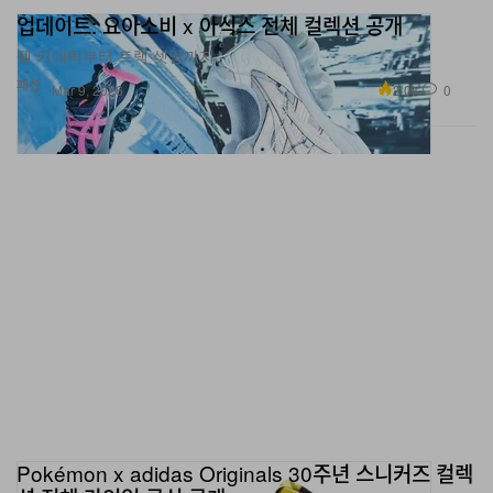
잔혹해 그리고 무척 아름다워. 2026.02.12. 스파오ㅣ진격
젤 키네틱부터 트랙 셋업까지.
의 거인 컬렉션 상품 공개 COMING SOON”이라는 캡션
패션
2.0K
0
Mar 9, 2026
과 함께 파자마 세트를 업로드했다.
이번 파자마는 그린, 블랙, 레드 총 세 가지 컬러로 선보여
졌으며, 모든 제품군의 가슴 부근 포켓에는 조사병단 로고
자수 패치가 더해졌다. 이외에도 각 컬러 별로 <진격의 거
인>을 연상시키는 색다른 실루엣으로 제작돼 취향에 맞게
선택이 가능하다.
<
진격의 거인
> x
스파오 컬렉션은 오는
2
월
12
일 공식 공
개되며,
지금까지 공개된 컬렉션 아이템은 슬라이드를 넘
겨 확인할 수 있다.
Pokémon x adidas Originals 30주년 스니커즈 컬렉
업데이트 (2월 3일):
스파오가 애니메이션
<
진격의 거인
>
션 전체 라인업 공식 공개
과 협업한 컬렉션의 새로운
제품을
공개했다. 2일, 스파오