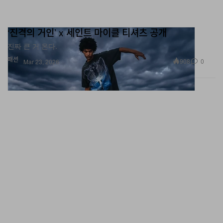
잔혹해 그리고 무척 아름다워. 2026.02.12. 스파오ㅣ진격
의 거인 컬렉션 상품 공개 COMING SOON”이라는 캡션
‘진격의 거인’ x 세인트 마이클 티셔츠 공개
과 함께 후디를 업로드했다.
진짜 큰 거 온다.
패션
908
0
Mar 23, 2026
이번 후디는 내추럴, 블랙 총 두 가지 컬러로 선보여졌으며,
각 컬러 별로 <진격의 거인>을 연상시키는 색다른 실루엣
으로 제작돼 취향에 맞게 선택이 가능하다. 또한 현재까지
매일 한 종류의 아이템이 공개되고 있다는 점에서, 앞으로
도 예정된 미공개 제품이 존재하고 있을 가능성이 높다.
<
진격의 거인
> x
스파오 컬렉션은 오는
2
월
12
일 공식 공
개되며,
지금까지 공개된 컬렉션 아이템은 슬라이드를 넘
겨 확인할 수 있다.
업데이트 (2월 4일):
스파오가 애니메이션
<
진격의 거인
>
과 협업한 컬렉션의 새로운
제품을 또 다시 공개했다. 3일,
업데이트: 요아소비 x 아식스 전체 컬렉션 공개
스파오는
스파오는 공식
X
(구,
트위터
)를 통해 “이 세계는