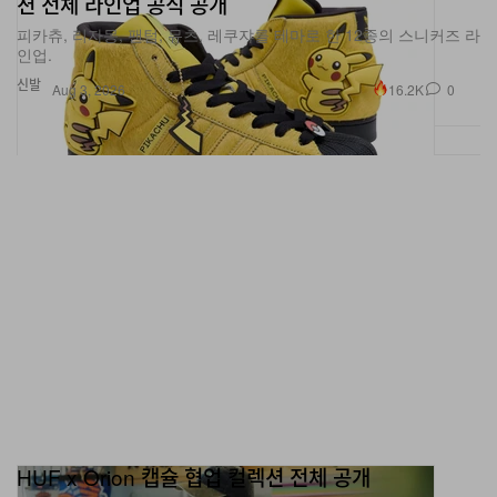
피카츄, 리자몽, 팬텀, 뮤츠, 레쿠쟈를 테마로 한 12종의 스니커즈 라
는
스파오는 공식
X
(구,
트위터
)를 통해 “이 세계는 잔혹해
인업.
그리고 무척 아름다워. 2026.02.12. 스파오ㅣ진격의 거인
신발
16.2K
0
Aug 3, 2026
컬렉션 상품 공개 COMING SOON”이라는 캡션과 함께
담요를 업로드했다.
이번 담요는 그린 컬러로 선보여졌으며, 밑단 부분과 후면
에는 조사병단 로고 그래픽이 더해져 컬렉터들의 이목을
끌었다. 또한 해당 담요에는 후디도 함께 탑재돼 사용자 니
즈에 맞게 스타일링 연출이 가능하다.
<
진격의 거인
> x
스파오 컬렉션은 오는
2
월
12
일 공식 공
개될 예정이다
.
기존 내용 (2월 2일):
스파오가 애니메이션
<
진격의 거인
>
과 협업 컬렉션을 예고했다
. 1
일
,
스파오는 공식
X
(
구
,
트
HUF x Orion 캡슐 협업 컬렉션 전체 공개
위터
)
를 통해
“
심장을 바쳐라
. 2026.02.12.
스파오ㅣ진격
아티스트 Tomotatsu Gima의 업사이클 아트워크를 그래픽 티셔츠
의 거인 컬렉션
COMING SOON”
이라는 캡션과 함께 티
와 커스텀 라이프스타일 하드굿에 담았다.