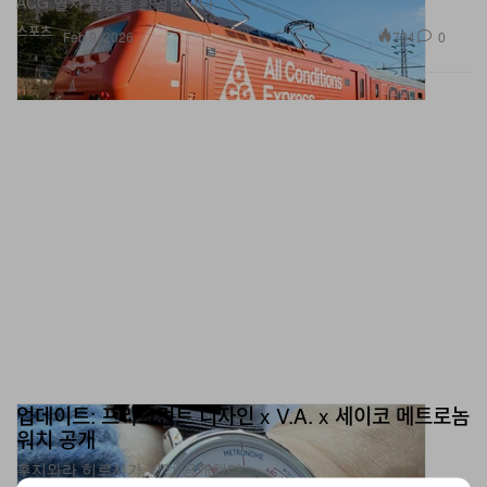
734
0
Feb 9, 2026
업데이트: 프라그먼트 디자인 x V.A. x 세이코 메트로놈
워치 공개
후지와라 히로시가 직접 공개했다.
패션
19.9K
0
Feb 9, 2026