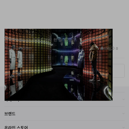
‘루이 비통 비저너리 저니 서울’ 전시 공개
아직 안 봤다면 트렌드에서 한 발 늦었다.
제공 Louis Vuitton
693
0
More ▾
카테고리
브랜드
온라인 스토어