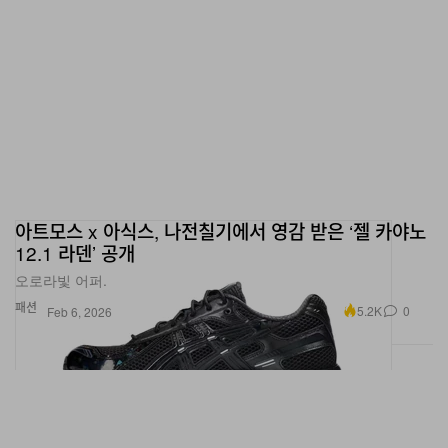
아트모스 x 아식스, 나전칠기에서 영감 받은 ‘젤 카야노
12.1 라덴’ 공개
오로라빛 어퍼.
패션
5.2K
0
Feb 6, 2026