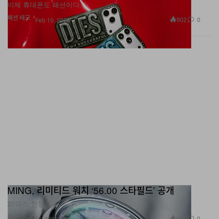
이제 휴대폰도 패션이다.
패션
테크
902
0
Feb 10, 2026
MING, 리미티드 워치 ‘56.00 스타필드’ 공개
20피스 한정.
패션
905
0
Feb 10, 2026