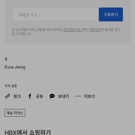
구독하기
본 뉴스레터 구독 신청에 따라 자사의
개인정보수집
관련
이용약관
에 동의한 것으
로 간주됩니다.
글
Euna Jeong
기사 공유
링크
공유
보내기
더보기
데님 티어스
HBX에서 쇼핑하기