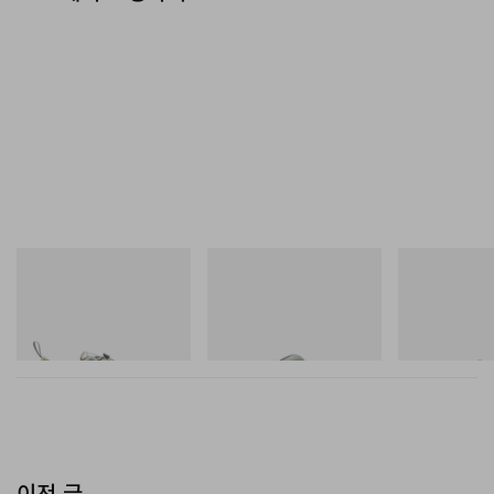
Merrell 1TRL
Crocs
아디다스 오리지
Merrell 1TRL X Perks And
Crocs Roy
SAMBA OG
Mini Cham Storm GORE-
TEX®
쇼핑하기
쇼핑하기
쇼핑하기
이전 글