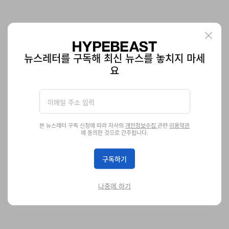
JW 앤더슨 x 유니클로 2026년 봄, 여름 컬렉션 공개
뉴스레터를 구독해 최신 뉴스를 놓치지 마세
요
클래식과 클래식이 만났다.
패션
9.7K
0
Feb 11, 2026
본 뉴스레터 구독 신청에 따라 자사의
개인정보수집
관련
이용약관
에 동의한 것으로 간주됩니다.
구독하기
나중에 하기