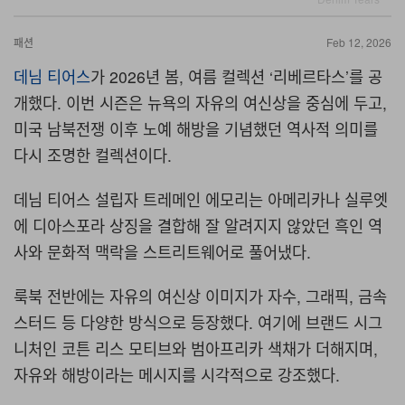
패션
Feb 12, 2026
데님 티어스
가
2026
년 봄
,
여름 컬렉션
‘
리베르타스
’
를 공
개했다
.
이번 시즌은 뉴욕의 자유의 여신상을 중심에 두고
,
미국 남북전쟁 이후 노예 해방을 기념했던 역사적 의미를
다시 조명한 컬렉션이다
.
데님 티어스 설립자 트레메인 에모리는 아메리카나 실루엣
에 디아스포라 상징을 결합해 잘 알려지지 않았던 흑인 역
사와 문화적 맥락을 스트리트웨어로 풀어냈다
.
룩북 전반에는 자유의 여신상 이미지가 자수
,
그래픽
,
금속
스터드 등 다양한 방식으로 등장했다
.
여기에 브랜드 시그
니처인 코튼 리스 모티브와 범아프리카 색채가 더해지며
,
자유와 해방이라는 메시지를 시각적으로 강조했다
.