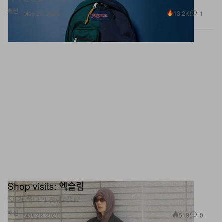
패션
13.2K
1
May 28, 2026
Shop visits: 엑슬림
“이건 하나의 장면이다.”
패션
519
0
May 28, 2026