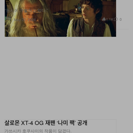
표
“동시에 개발하고 있다.”
게임
1.1K
0
May 22, 2026
살로몬 XT-4 OG 재팬 ‘나미 팩’ 공개
가쓰시카 호쿠사이의 작품이 담겼다.