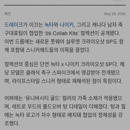
패션
May 28, 2026
드레이크
가 이끄는
녹타
와
나이키
, 그리고 캐나다 남자 축
구대표팀이 협업한 ‘26 Collab Kits’ 컬렉션이 공개됐다.
이번 드롭에는 새로운 풋웨어 실루엣 크라이오샷 SP도 함
께 포함돼 스니커헤드들의 이목을 끌었다.
컬렉션의 중심은 단연 녹타 x 나이키 크라이오샷 SP다. 해
당 모델은 클래식 축구 스파이크에서 영감받아 전개됐으
며, 라이프스타일 스니커 형태로 재해석된 점이 특징이다.
어퍼에는 ‘유니버시티 골드’ 컬러의 가죽 소재가 적용됐으
며, 레트로 무드의 폴드오버 텅 디테일이 더해졌다. 텅과 힐
에는 녹타 로고가 자수 형태로 배치돼 협업의 정체성을 강
조했다.