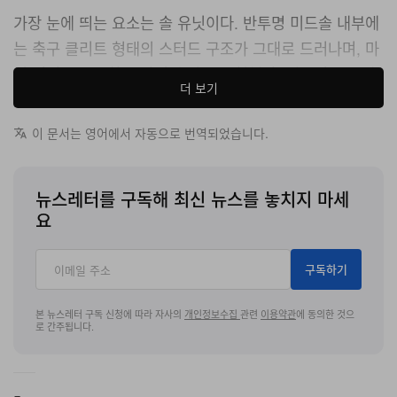
가장 눈에 띄는 요소는 솔 유닛이다. 반투명 미드솔 내부에
는 축구 클리트 형태의 스터드 구조가 그대로 드러나며, 마
치 얼어붙은 듯한 시각적 효과를 구현했다. 퍼포먼스 풋웨
더 보기
어 디테일을 일상용 스니커로 변형한 점 역시 특징이다.
이 문서는 영어에서 자동으로 번역되었습니다.
함께 공개된 ‘X2: NIKE ’26 COLLAB KITS’ 컬렉션은
2026
피파
월드컵을 앞둔 캐나다 축구 국가대표팀을 위해
제작됐으며, 풋볼 컬처와 스트리트웨어 무드를 동시에 담
뉴스레터를 구독해 최신 뉴스를 놓치지 마세
요
아냈다.
녹타 x 나이키 캐나다 사커 컬렉션 및 크라이오샷 SP는 올
구독하기
여름 중 출시될 예정이다.
본 뉴스레터 구독 신청에 따라 자사의
개인정보수집
관련
이용약관
에 동의한 것으
로 간주됩니다.