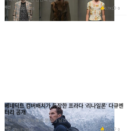
패션
6.7K
0
Jan 20, 2025
베네딕트 컴버배치가 등장한 프라다 ‘리나일론’ 다큐멘
터리 공개
북극의 플라스틱 오염 문제가 담겼다.
패션
2.3K
0
Jan 9, 2025