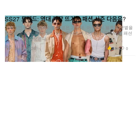
SS27 트렌드: 역대 가장 뜨거운 패션 시즌 다음은?
기록적인 폭염이 런웨이를 뒤덮은 가운데, 아쿠아틱 블루와 햇볕을
머금은 오렌지, 복서 쇼츠, 시스루 셔츠가 치솟는 기온에 대한 패션
의 해답으로 떠오른다.
패션
2.8K
0
Jul 27, 2026