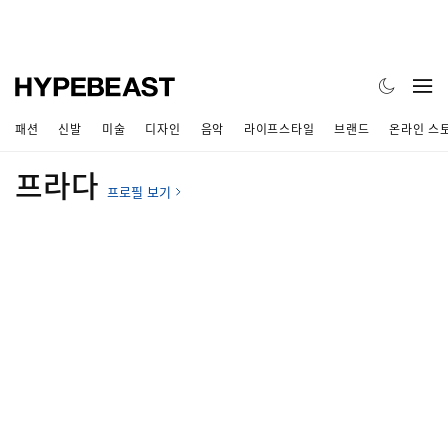
패션
신발
미술
디자인
음악
라이프스타일
브랜드
온라인 스
프라다
프로필 보기