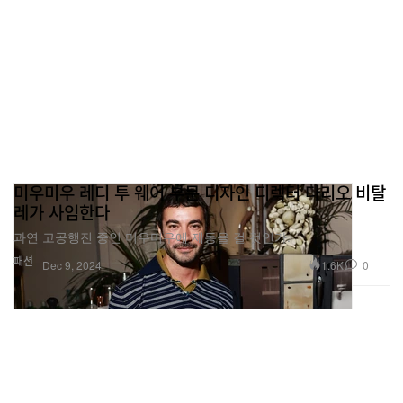
미우미우 레디 투 웨어 부문 디자인 디렉터 다리오 비탈
레가 사임한다
과연 고공행진 중인 미우미우에 제동을 걸 것인가.
패션
1.6K
0
Dec 9, 2024