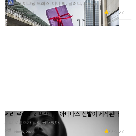
부츠부터 이브닝 드레스, 미니 백, 글러브, 패딩 등.
패션
8.2K
0
Dec 4, 2023
제리 로렌조 x 프라다 x 아디다스 신발이 제작된다
제리 로렌조가 직접 공개했다.
신발
5.5K
0
Nov 6, 2023