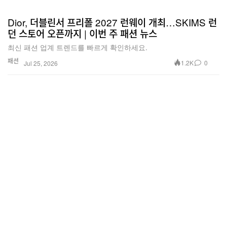
Dior, 더블린서 프리폴 2027 런웨이 개최…SKIMS 런
던 스토어 오픈까지 | 이번 주 패션 뉴스
최신 패션 업계 트렌드를 빠르게 확인하세요.
패션
1.2K
0
Jul 25, 2026