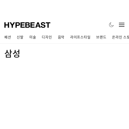
패션
신발
미술
디자인
음악
라이프스타일
브랜드
온라인 스
삼성