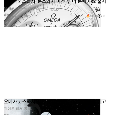
오메가 x 스와치 ‘문스와치 미션 투 더 문페이즈’ 출시
달에 기대 누워있는 스누피.
패션
14.1K
0
Mar 21, 2024
오메가 x 스와치, 문스와치 ‘스누피’ 에디션 출시 예고
귀여운 티저 공개.