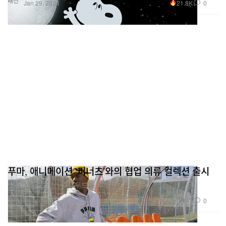
패션
21.8K
0
Jan 29, 2024
푸마, 애니메이션 ‘피너츠’와의 협업 의류 컬렉션 출시
찰리 브라운, 스누피, 우드스톡 등장.
패션
47
0
Jan 19, 2021