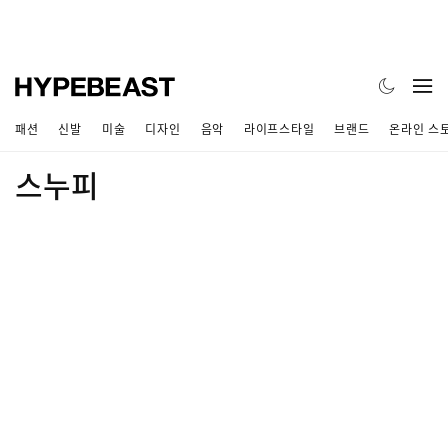
패션
신발
미술
디자인
음악
라이프스타일
브랜드
온라인 스
스누피