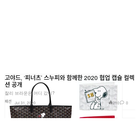
고야드, ‘피너츠’ 스누피와 함께한 2020 협업 캡슐 컬렉
션 공개
찰리 브라운은 어디 갔니?
패션
210
0
Jul 31, 2020