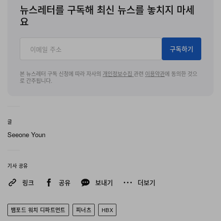
뉴스레터를 구독해 최신 뉴스를 놓치지 마세
요
구독하기
본 뉴스레터 구독 신청에 따라 자사의
개인정보수집
관련
이용약관
에 동의한 것으
로 간주됩니다.
글
Seeone Youn
기사 공유
링크
공유
보내기
더보기
뱀포드 워치 디파트먼트
피너츠
HBX