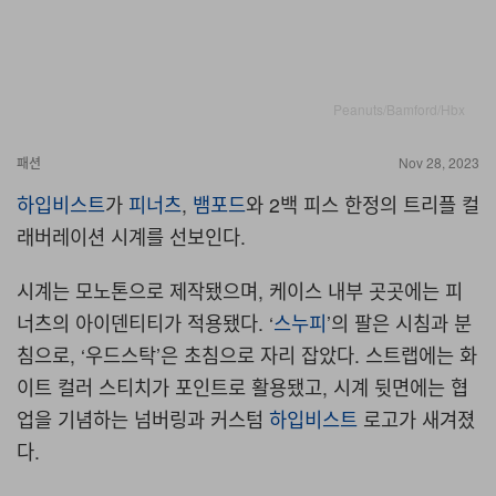
Peanuts/Bamford/Hbx
패션
Nov 28, 2023
하입비스트
가
피너츠
,
뱀포드
와 2백 피스 한정의 트리플 컬
래버레이션 시계를 선보인다.
시계는 모노톤으로 제작됐으며, 케이스 내부 곳곳에는 피
너츠의 아이덴티티가 적용됐다. ‘
스누피
’의 팔은 시침과 분
침으로, ‘우드스탁’은 초침으로 자리 잡았다. 스트랩에는 화
이트 컬러 스티치가 포인트로 활용됐고, 시계 뒷면에는 협
업을 기념하는 넘버링과 커스텀
하입비스트
로고가 새겨졌
다.