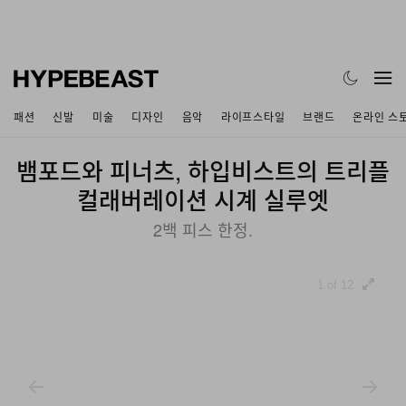
패션
신발
미술
디자인
음악
라이프스타일
브랜드
온라인 스
뱀포드와 피너츠, 하입비스트의 트리플
컬래버레이션 시계 실루엣
2백 피스 한정.
1 of 12