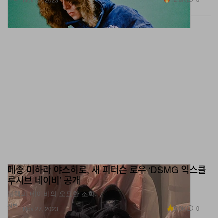
메종 미하라 야스히로, 새 피터슨 로우 ‘DSMG 익스클
루시브 네이비’ 공개
블랙과 네이비의 오묘한 조화.
신발
5.0K
0
Nov 27, 2023