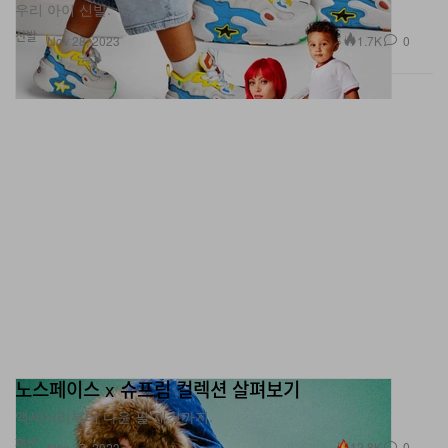
신발
1.7K
0
Nov 28, 2023
노스페이스 x 슈프림 컬렉션 살펴보기
액세서리부터 다운 필 재킷까지.
패션
12.8K
0
Nov 27, 2023