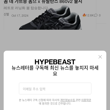
신발
12.6K
0
Oct 17, 2024
뉴스레터를 구독해 최신 뉴스를 놓치지 마세
요
구찌, ‘홀스빗 1953 로퍼 캠페인’ 공개
70년간 이어온 헤리티지.
본 뉴스레터 구독 신청에 따라 자사의
개인정보수집
관련
이용약관
에 동의한 것으로 간주됩니다.
패션
2.2K
0
Oct 17, 2024