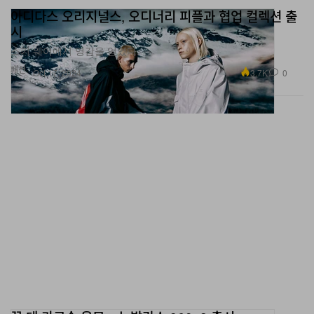
시
스키 웨어에서 영감을 얻었다.
패션
3.7K
0
Oct 17, 2024
꼼 데 가르송 옴므 x 뉴발란스 860v2 출시
레트로 러닝화 붐 탑승합니다.