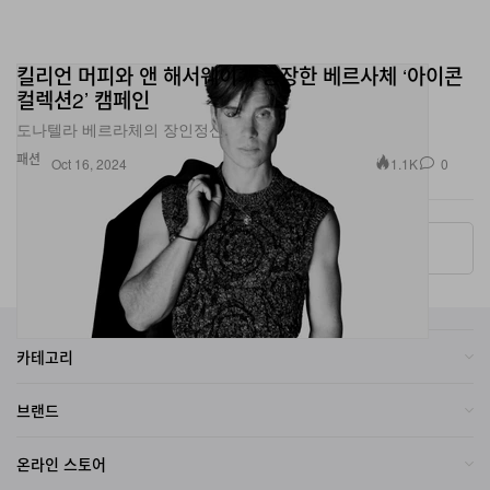
킬리언 머피와 앤 해서웨이가 등장한 베르사체 ‘아이콘
컬렉션2’ 캠페인
도나텔라 베르라체의 장인정신.
패션
1.1K
0
Oct 16, 2024
More ▾
카테고리
브랜드
온라인 스토어
자매 사이트