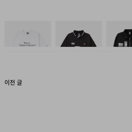
INITIAL
INITIAL
INITIAL
Billionaire Boys Club X Initial
Billionaire Boys Club X Initial
Billionaire Boys 
D Cotton T-Shirt 3
D Game Shirt
D Cotton Jacket
쇼핑하기
쇼핑하기
쇼핑하기
이전 글