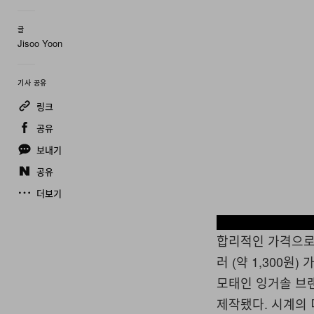
글
Jisoo Yoon
기사 공유
링크
공유
보내기
공유
더보기
합리적인 가격으로
러 (약 1,300
모태인 잉거솔 브랜
제작됐다. 시계의