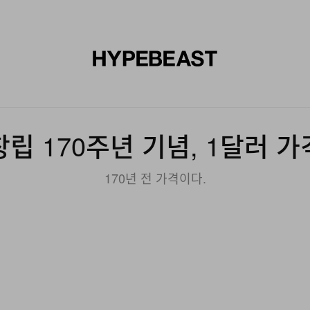
신발
미술
디자인
음악
라이프스타일
브랜드
온라
창립 170주년 기념, 1달러 가
170년 전 가격이다.