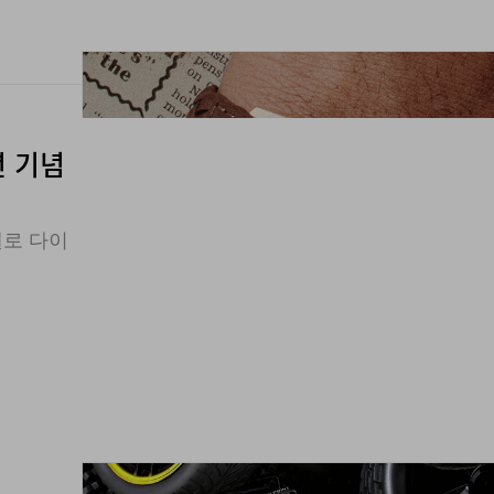
년 기념
옐로 다이