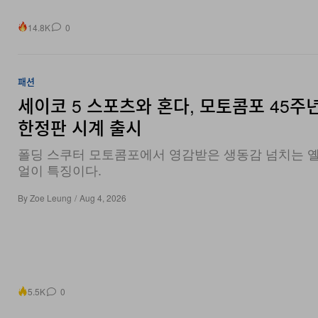
14.8K
0
패션
세이코 5 스포츠와 혼다, 모토콤포 45주
한정판 시계 출시
폴딩 스쿠터 모토콤포에서 영감받은 생동감 넘치는 
얼이 특징이다.
By
Zoe Leung
/
Aug 4, 2026
5.5K
0