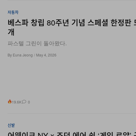
자동차
베스파 창립 80주년 기념 스페셜 한정판 
개
파스텔 그린이 돌아왔다.
By
Euna Jeong
/
May 4, 2026
19.6K
0
신발
어웨이크 NY x 조던 에어 쉽 ‘게임 로얄’