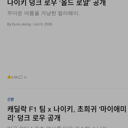
나이키 덩크 로우 ‘올드 로얄’ 공개
무더운 여름을 겨냥한 컬러웨이.
By
Euna Jeong
/
Jun 6, 2026
4.9K
0
신발
캐딜락 F1 팀 x 나이키, 초희귀 '마이애
리' 덩크 로우 공개
미국 모터스포츠 역사를 담은 커스텀 스니커.