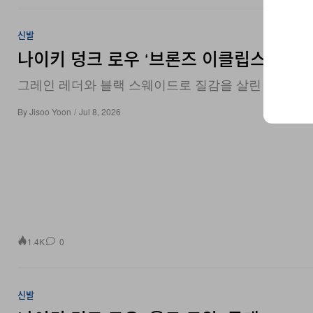
신발
나이키 덩크 로우 ‘브론즈 이클립스’ 공개
그레인 레더와 블랙 스웨이드로 질감을 살린 가을 시즌
By
Jisoo Yoon
/
Jul 8, 2026
1.4K
0
신발