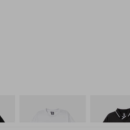
INITIAL
INITIAL
TIAL D
Billionaire Boys Club X Initial D Cotton T-
Billionaire Boys Club X I
Shirt 2
Shirt
쇼핑하기
쇼핑하기