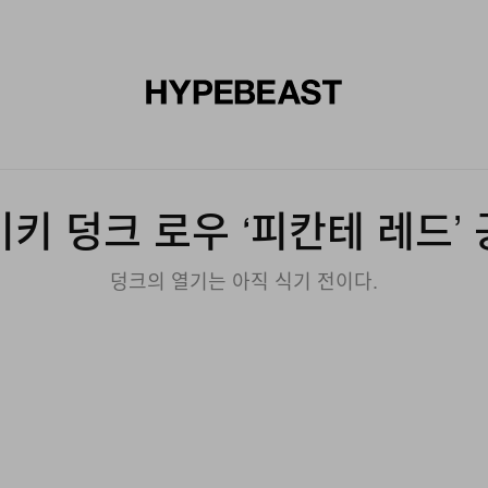
신발
미술
디자인
음악
라이프스타일
브랜드
온라
키 덩크 로우 ‘피칸테 레드’
덩크의 열기는 아직 식기 전이다.