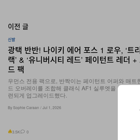
이전 글
신발
광택 반반! 나이키 에어 포스 1 로우, ‘트
랙’ & ‘유니버시티 레드’ 페이턴트 레더 +
드 팩
우먼스 전용 팩으로, 반짝이는 페이턴트 어퍼와 매트
드 오버레이를 조합해 클래식 AF1 실루엣을 한층 날
련되게 업그레이드했다.
By
Sophie Caraan
/
Jul 1, 2026
3.5K
0