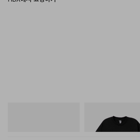
푸마
INITIAL
Speedcat Once-A-Year
BILLIONAIRE BOYS CLUB X INI
COTTON T-SHIRT #1
쇼핑하기
쇼핑하기