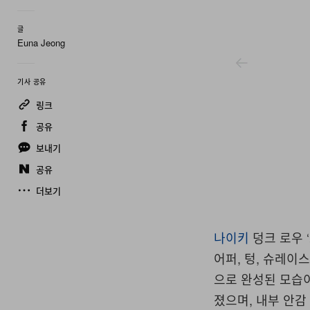
글
Euna Jeong
기사 공유
링크
공유
보내기
공유
더보기
나이키
덩크 로우 
어퍼, 텅, 슈레이
으로 완성된 모습
졌으며, 내부 안감