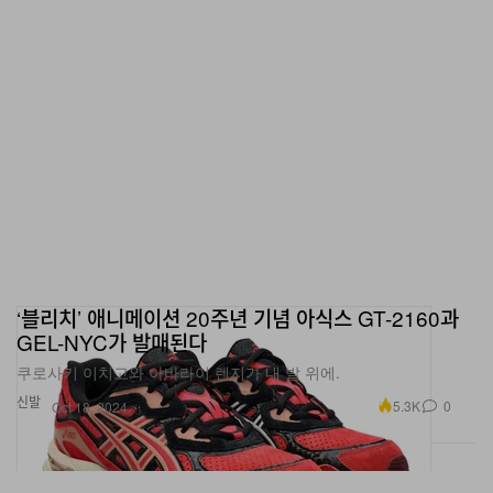
‘블리치’ 애니메이션 20주년 기념 아식스 GT-2160과
GEL-NYC가 발매된다
쿠로사키 이치고와 아바라이 렌지가 내 발 위에.
신발
5.3K
0
Oct 18, 2024