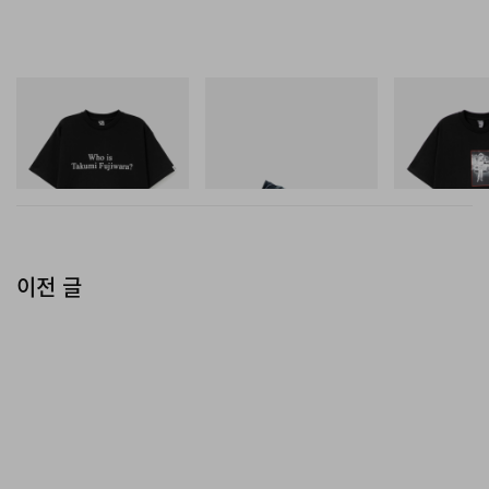
INITIAL
푸마
INITIAL
Billionaire Boys Club X Initial
Speedcat Once-A-Year
BILLIONAIRE 
D Cotton T-Shirt 3
INITIAL D COT
쇼핑하기
#1
쇼핑하기
쇼핑하기
이전 글