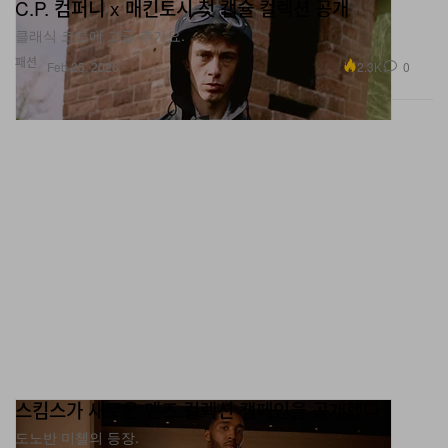
C.P. 컴퍼니 x 매킨토시 첫 캡슐 컬렉션 공개
클래식 코트에 고글 추가요.
패션
2.3K
0
Feb 25, 2026
스킴스가 새로운 맨즈 컬렉션 캠페인을 공개했다
도노반 미첼의 등장.