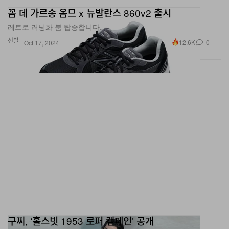
꼼 데 가르송 옴므 x 뉴발란스 860v2 출시
레트로 러닝화 붐 탑승합니다.
신발
12.6K
0
Oct 17, 2024
구찌, ‘홀스빗 1953 로퍼 캠페인’ 공개