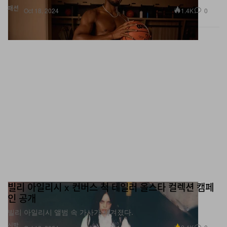
패션
1.4K
0
Oct 18, 2024
빌리 아일리시 x 컨버스 척 테일러 올스타 컬렉션 캠페
인 공개
빌리 아일리시 앨범 속 가사가 새겨졌다.
신발