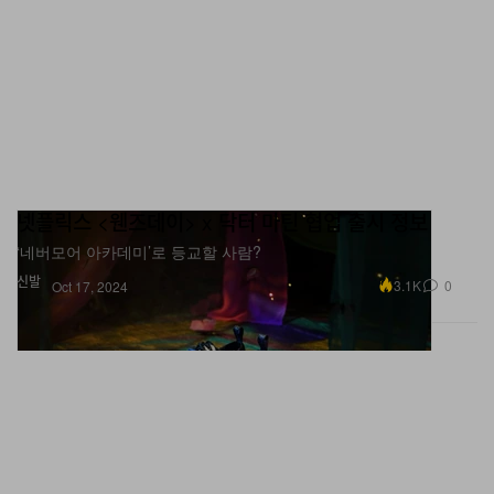
넷플릭스 <웬즈데이> x 닥터 마틴 협업 출시 정보
‘네버모어 아카데미’로 등교할 사람?
신발
3.1K
0
Oct 17, 2024