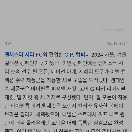
C.p. Company
패션
Oct 18, 2024
맨체스터 시티 FC
와 협업한
C.P. 컴퍼니
2024 가을, 겨울
컬렉션 캠페인이 공개됐다. 이번 캠페인에는 맨체스터 시
티 소속 선수 필 포든, 네이선 아케, 제레미 도쿠가 이번 컬
렉션 주력 제품군을 착용한 채로 모습을 드러냈다. 캠페인
속 제품군은 바이필름 피셔맨 재킷, 고어 G 타입 리버시블
재킷, 밀 재킷 총 세 가지로 구성됐다. 먼저, 필 포든이 착용
한 바이필름 피셔맨 재킷은 오렌지 컬러와 유사한 봄베이
브라운 컬러가 채택됐으며, 나일론 스트레치 워프 니트 원
단에 더블 폴리우레탄 코팅을 더해 독특한 질감으로 완성
됐다. 이어 네이선 아케가 착용한 고어 G 타입 리버시블 재