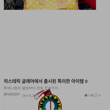
히스테릭 글래머에서 출시된 특이한 아이템 9
투애니원의 앨범부터 전동 칫솔까지.
엔터테인먼트
1.9K
0
Oct 18, 2024