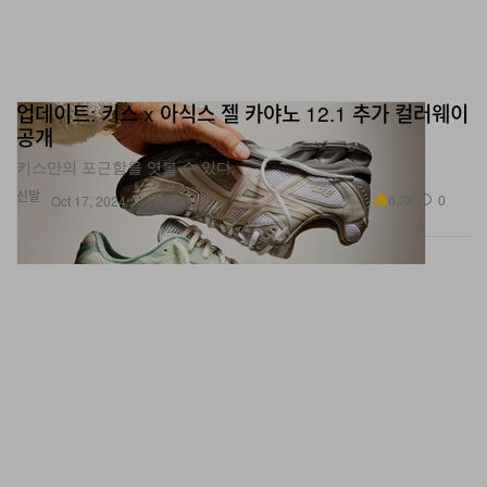
업데이트: 키스 x 아식스 젤 카야노 12.1 추가 컬러웨이
공개
키스만의 포근함을 엿볼 수 있다.
신발
6.3K
0
Oct 17, 2024