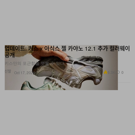
업데이트: 키스 x 아식스 젤 카야노 12.1 추가 컬러웨이
공개
키스만의 포근함을 엿볼 수 있다.
신발
6.3K
0
Oct 17, 2024