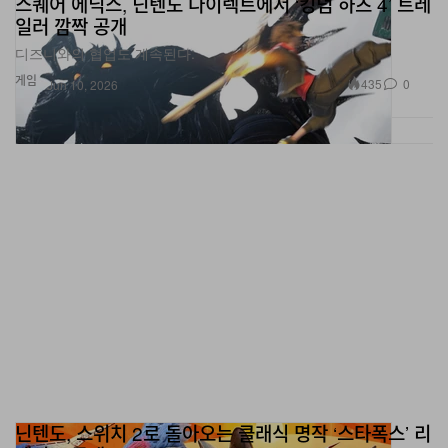
스퀘어 에닉스, 닌텐도 다이렉트에서 ‘킹덤 하츠 4’ 트레
일러 깜짝 공개
디즈니와의 협업도 계속된다.
게임
435
0
Jun 10, 2026
닌텐도, 스위치 2로 돌아오는 클래식 명작 ‘스타폭스’ 리