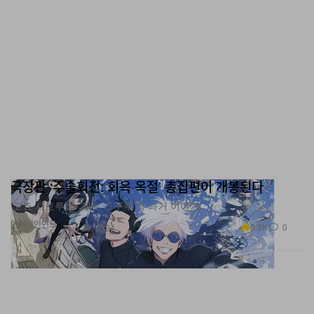
극장판 ‘주술회전: 회옥·옥절’ 총집편이 개봉된다
‘고죠 사토루’와 ‘게토 스구루’의 과거 이야기.
엔터테인먼트
9.3K
0
Aug 26, 2024