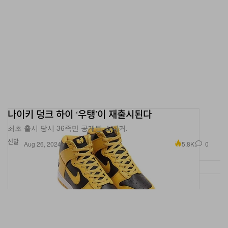
나이키 덩크 하이 ‘우탱’이 재출시된다
최초 출시 당시 36족만 공개된 스니커.
신발
5.8K
0
Aug 26, 2024