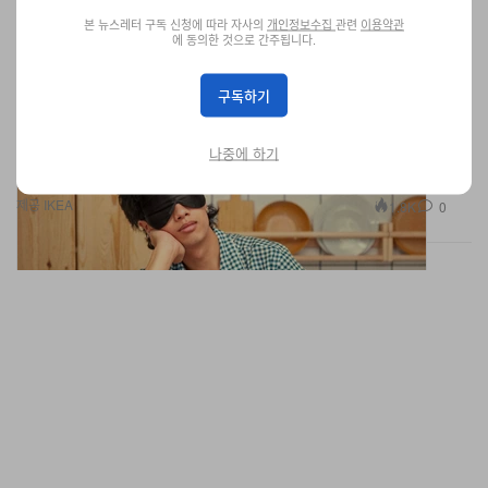
본 뉴스레터 구독 신청에 따라 자사의
개인정보수집
관련
이용약관
에 동의한 것으로 간주됩니다.
구독하기
이케아, 글로벌 캠페인 ‘오늘도, 잘 자요!’ 이벤트 런칭
나중에 하기
잠옷 입고 이케아 놀러 가면 조식이 무료.
제공 IKEA
1.8K
0