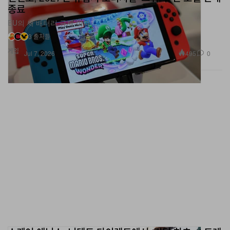
종료
EU의 새 배터리 규제 여파.
3 출처들
게임
495
0
Jul 7, 2026