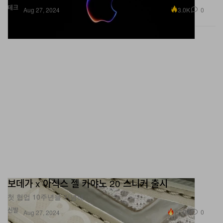
테크
3.0K
0
Aug 27, 2024
보데가 x 아식스 젤 카야노 20 스니커 출시
첫 협업 10주년을 기념해.
신발
17.0K
0
Aug 27, 2024