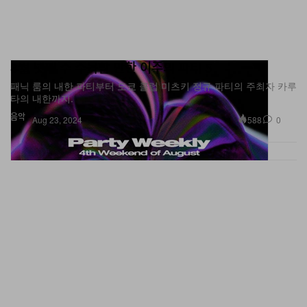
8월 넷째 주 주목할 만한 이주의 파티 5
패닉 룸의 내한 파티부터 도쿄 클럽 미츠키 정규 파티의 주최자 카루
타의 내한까지.
음악
588
0
Aug 23, 2024