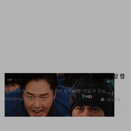
HD현대오일뱅크, ‘오일 전사’ 콘셉트의 새로운 영상 캠
페인 전개
돌고래유괴단, 유지태, 김동준이 함께 담은 ‘오일’의 진심.
제공 HD Hyundai Oilbank
1.3K
0