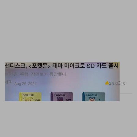
샌디스크, <포켓몬> 테마 마이크로 SD 카드 출시
피카츄, 팬텀, 잠만보가 등장했다.
테크
2.8K
0
Aug 26, 2024