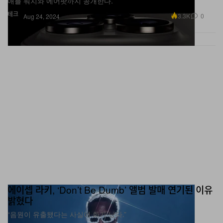
애플 워치와 에어팟까지 공개한다.
테크
3.3K
0
Aug 24, 2024
에이셉 라키, ‘Don’t Be Dumb’ 앨범 발매 연기된 이유
밝혔다
“음원이 유출됐다는 사실에 화가 났다.”