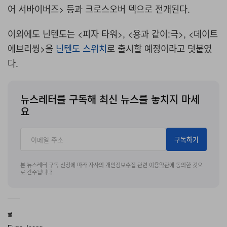
어 서바이버즈> 등과 크로스오버 덱으로 전개된다.
이외에도 닌텐도는 <피자 타워>, <용과 같이:극>, <데이트
에브리씽>을
닌텐도 스위치
로 출시할 예정이라고 덧붙였
다.
뉴스레터를 구독해 최신 뉴스를 놓치지 마세
요
구독하기
본 뉴스레터 구독 신청에 따라 자사의
개인정보수집
관련
이용약관
에 동의한 것으
로 간주됩니다.
글