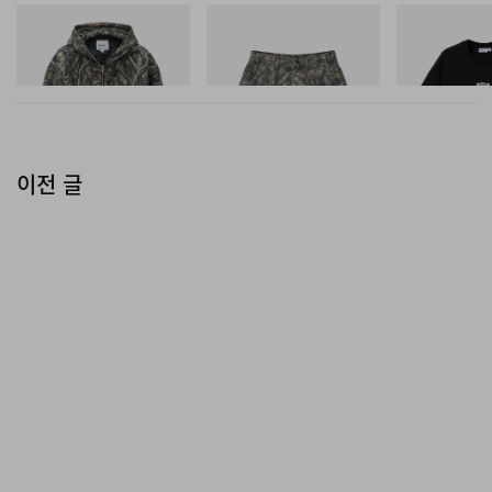
Butter Goods
Butter Goods
Butter Goods
Insulated Work Jacket
Work Shorts
Vexed Tee
쇼핑하기
쇼핑하기
쇼핑하기
이전 글