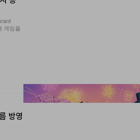
rant
매 게임을
여름 방영