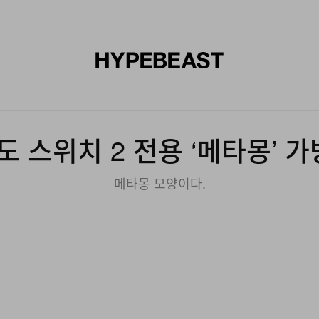
신발
미술
디자인
음악
라이프스타일
브랜드
온라
도 스위치 2 전용 ‘메타몽’ 가
메타몽 모양이다.