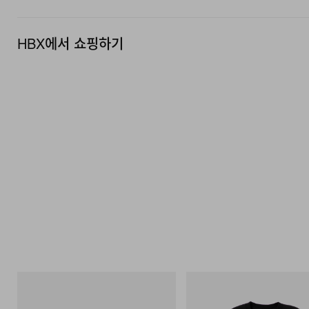
HBX에서 쇼핑하기
Merrell 1TRL
INITIAL
Merrell 1TRL X Perks And Mini Hydro
BILLIONAIRE BOYS CLUB X INI