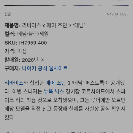
신발
Nov 14, 2025
제품명
:
리바이스
x
에어
조던
3 ‘
데님
’
컬러
:
데님
/
블랙
/
세일
SKU:
IH7959-400
가격
:
미정
발매일
:
2026
년
봄
구매처
:
나이키
공식
웹사이트
리바이스
와 협업한
에어 조던
3 ‘
데님
’
퍼스트룩이 공개됐
다
.
이번 스니커는
뉴욕 닉스
경기장 코트사이드에서 스파
이크 리의 착용 컷으로 포착됐으며
,
그는 루머에만 오르던
해당 모델을 직접 신고 등장해 실체를 사실상 공식 확인시
켰다
.