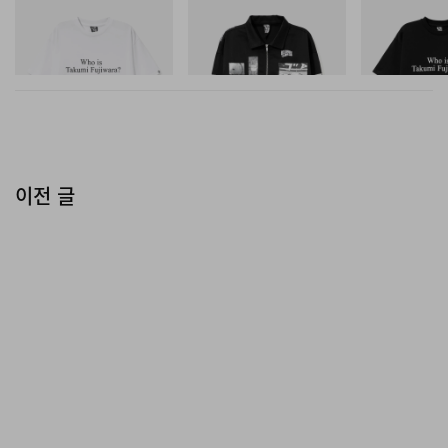
INITIAL
INITIAL
INITIAL
Billionaire Boys Club X Initial
Billionaire Boys Club X Initial
Billionaire Boys 
D Cotton T-Shirt 3
D Cotton Jacket
D Cotton T-Shirt
쇼핑하기
쇼핑하기
쇼핑하기
이전 글