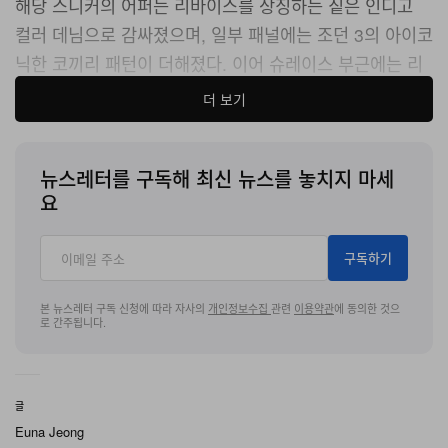
해당 스니커의 어퍼는 리바이스를 상징하는 짙은 인디고
컬러 데님으로 감싸졌으며
,
일부 패널에는 조던
3
의 아이코
닉한 코끼리 패턴이 더해졌다
.
이어 슈레이스 부근에는 리
바이스 시그니처 레드 탭이 부착됐으며
,
텅에는 같은 레드
더 보기
컬러가 적용된 점프맨 로고가 새겨졌다
.
리바이스
x
에어 조던
3 ‘
데님
’
의 공식 출시 정보는 현재까
뉴스레터를 구독해 최신 뉴스를 놓치지 마세
지 알려진 바 없으나
,
오는
2026
년 봄 중 출시될 전망이다
.
요
구독하기
본 뉴스레터 구독 신청에 따라 자사의
개인정보수집
관련
이용약관
에 동의한 것으
로 간주됩니다.
글
Euna Jeong