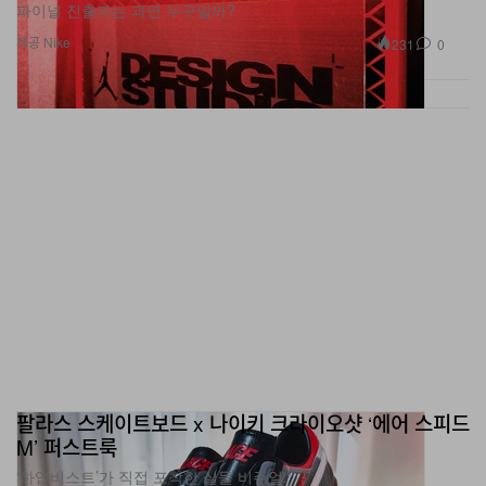
제공 Nike
231
0
팔라스 스케이트보드 x 나이키 크라이오샷 ‘에어 스피드
M’ 퍼스트룩
‘하입비스트’가 직접 포착한 실물 비주얼.
신발
1.0K
0
Jun 2, 2026