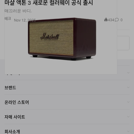
매끄러운 바디.
테크
434
0
Nov 12, 2025
More ▾
카테고리
브랜드
온라인 스토어
자매 사이트
회사소개