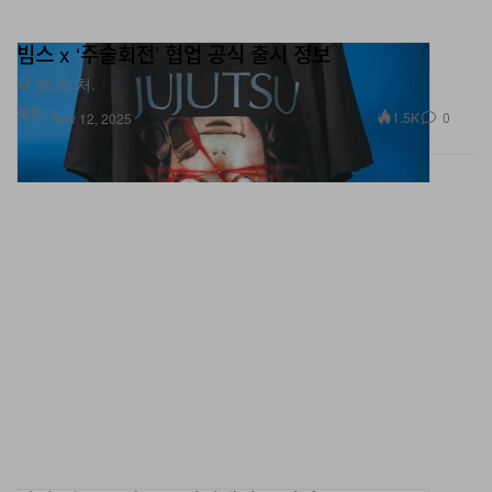
빔스 x ‘주술회전’ 협업 공식 출시 정보
무.량.공.처.
패션
1.5K
0
Nov 12, 2025
마샬 액톤 3 새로운 컬러웨이 공식 출시