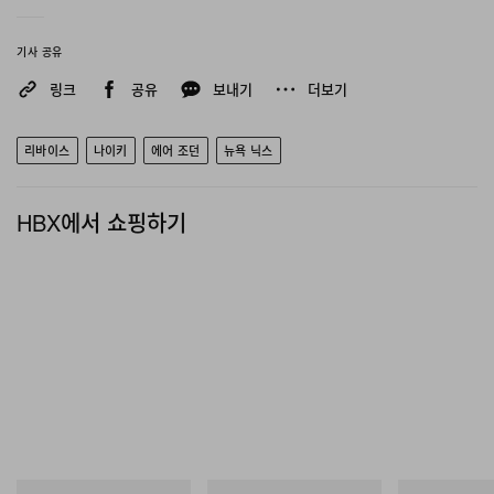
기사 공유
링크
공유
보내기
더보기
Instagram에서 이 게시물 보기
리바이스
나이키
에어 조던
뉴욕 닉스
HBX에서 쇼핑하기
HYPEBEAST(@hypebeast)님의 공유 게시물